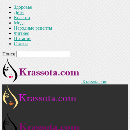
Здоровье
Дети
Красота
Мода
Народные рецепты
Фитнес
Питание
Статьи
Поиск
Krassota.com