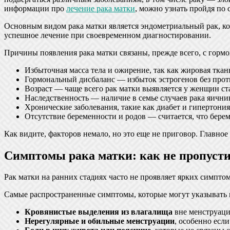
информации про
лечение рака матки
, можно узнать пройдя по 
Основным видом рака матки является эндометриальный рак, ко
успешное лечение при своевременном диагностировании.
Причины появления рака матки связаны, прежде всего, с горм
Избыточная масса тела и ожирение, так как жировая ткан
Гормональный дисбаланс — избыток эстрогенов без прот
Возраст — чаще всего рак матки выявляется у женщин ста
Наследственность — наличие в семье случаев рака яични
Хронические заболевания, такие как диабет и гипертония
Отсутствие беременности и родов — считается, что бере
Как видите, факторов немало, но это еще не приговор. Главное
Симптомы рака матки: как не пропусти
Рак матки на ранних стадиях часто не проявляет ярких симпт
Самые распространенные симптомы, которые могут указывать 
Кровянистые выделения из влагалища
вне менструаци
Нерегулярные и обильные менструации
, особенно есл