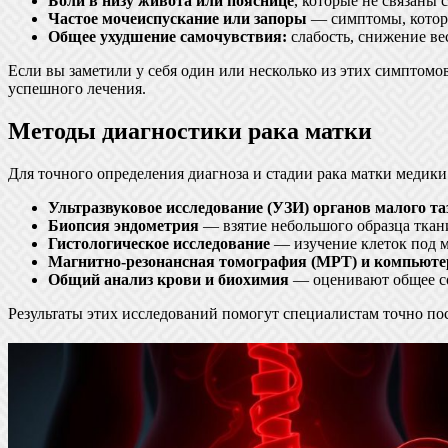
Боли в низу живота или пояснице
, которые не связаны 
Частое мочеиспускание или запоры
— симптомы, которы
Общее ухудшение самочувствия:
слабость, снижение ве
Если вы заметили у себя один или несколько из этих симптомо
успешного лечения.
Методы диагностики рака матки
Для точного определения диагноза и стадии рака матки медик
Ультразвуковое исследование (УЗИ) органов малого та
Биопсия эндометрия
— взятие небольшого образца ткани
Гистологическое исследование
— изучение клеток под м
Магнитно-резонансная томография (МРТ) и компьюте
Общий анализ крови и биохимия
— оценивают общее со
Результаты этих исследований помогут специалистам точно по