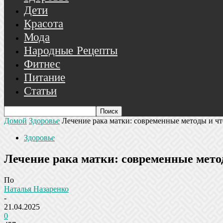
Дети
Красота
Мода
Народные Рецепты
Фитнес
Питание
Статьи
Домой
Здоровье
Лечение рака матки: современные методы и ч
Здоровье
Лечение рака матки: современные мето
По
Наталья Назаренко
-
21.04.2025
0