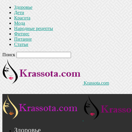
Здоровье
Дети
Красота
Мода
Народные рецепты
Фитнес
Питание
Статьи
Поиск
Krassota.com
Здоровье