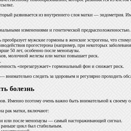
ссылке.
торый развивается из внутреннего слоя матки — эндометрия. Им
ональными изменениями и генетической предрасположенностью. 
ь преобразует мужские гормоны в женские эстрогены, что стиму
иводействия прогестерона (например, при некоторых заболеван
рше 50 лет, особенно после менопаузы.
ков, молочной железы или матки повышает риск.
.
менность «перезагружает» гормональный фон и снижает риск.
 — внимательно следить за здоровьем и регулярно проходить обс
ть болезнь
омов. Именно поэтому очень важно быть внимательной к своему 
на рак матки, включают:
и или после менопаузы — самый настораживающий сигнал.
и раньше цикл был стабильным.