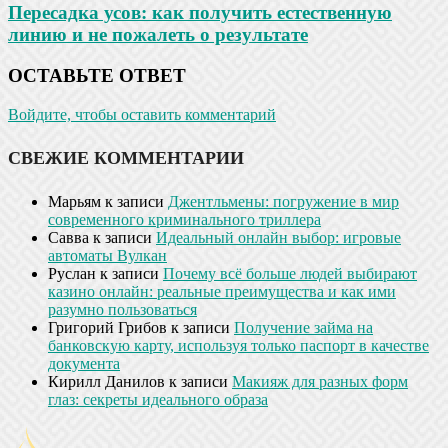
Пересадка усов: как получить естественную
линию и не пожалеть о результате
ОСТАВЬТЕ ОТВЕТ
Войдите, чтобы оставить комментарий
СВЕЖИЕ КОММЕНТАРИИ
Марьям
к записи
Джентльмены: погружение в мир
современного криминального триллера
Савва
к записи
Идеальный онлайн выбор: игровые
автоматы Вулкан
Руслан
к записи
Почему всё больше людей выбирают
казино онлайн: реальные преимущества и как ими
разумно пользоваться
Григорий Грибов
к записи
Получение займа на
банковскую карту, используя только паспорт в качестве
документа
Кирилл Данилов
к записи
Макияж для разных форм
глаз: секреты идеального образа