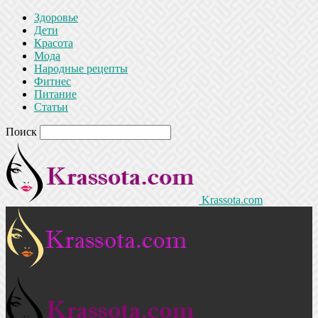
Здоровье
Дети
Красота
Мода
Народные рецепты
Фитнес
Питание
Статьи
Поиск
Krassota.com