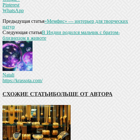
Pinterest
WhatsApp
Предыдущая статья
«Мемфис» — интерьер для творческих
натур
Следующая статья
В Индии родился мальчик с братом-
близнецом в животе
Natali
https://krassota.com/
СХОЖИЕ СТАТЬИ
БОЛЬШЕ ОТ АВТОРА