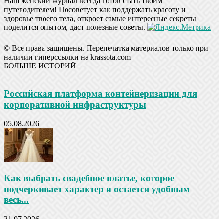
Наш женский журнал всегда готов стать твоим
путеводителем! Посоветует как поддержать красоту и
здоровье твоего тела, откроет самые интересные секреты,
поделится опытом, даст полезные советы.
© Все права защищены. Перепечатка материалов только при
наличии гиперссылки на krassota.com
БОЛЬШЕ ИСТОРИЙ
Российская платформа контейнеризации для
корпоративной инфраструктуры
05.08.2026
Как выбрать свадебное платье, которое
подчеркивает характер и остается удобным
весь...
31.07.2026