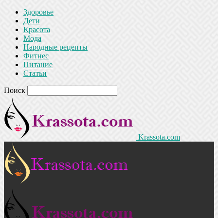
Здоровье
Дети
Красота
Мода
Народные рецепты
Фитнес
Питание
Статьи
Поиск
Krassota.com