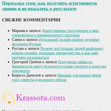
Пересадка усов: как получить естественную
линию и не пожалеть о результате
СВЕЖИЕ КОММЕНТАРИИ
Марьям
к записи
Джентльмены: погружение в мир
современного криминального триллера
Савва
к записи
Идеальный онлайн выбор: игровые
автоматы Вулкан
Руслан
к записи
Почему всё больше людей выбирают
казино онлайн: реальные преимущества и как ими
разумно пользоваться
Григорий Грибов
к записи
Получение займа на
банковскую карту, используя только паспорт в качестве
документа
Кирилл Данилов
к записи
Макияж для разных форм
глаз: секреты идеального образа