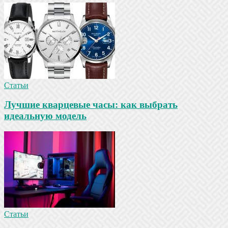
Статьи
Лучшие кварцевые часы: как выбрать
идеальную модель
Статьи