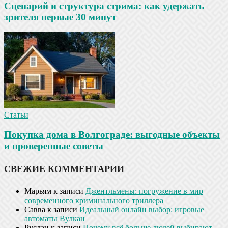
Сценарий и структура стрима: как удержать
зрителя первые 30 минут
Статьи
Покупка дома в Волгограде: выгодные объекты
и проверенные советы
СВЕЖИЕ КОММЕНТАРИИ
Марьям
к записи
Джентльмены: погружение в мир
современного криминального триллера
Савва
к записи
Идеальный онлайн выбор: игровые
автоматы Вулкан
Руслан
к записи
Почему всё больше людей выбирают