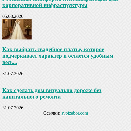
корпоративной инфраструктуры
05.08.2026
Как выбрать свадебное платье, которое
подчеркивает характер и остается удобным
весь...
31.07.2026
Как сделать дом визуально дороже без
капитального ремонта
31.07.2026
Ссылки:
svoizabor.com