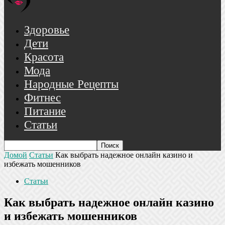
Здоровье
Дети
Красота
Мода
Народные Рецепты
Фитнес
Питание
Статьи
Домой
Статьи
Как выбрать надежное онлайн казино и
избежать мошенников
Статьи
Как выбрать надежное онлайн казино
и избежать мошенников