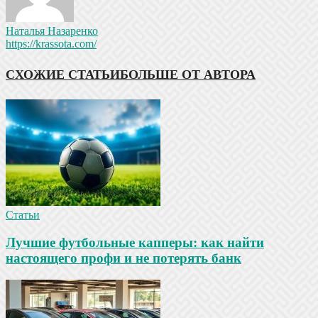
Наталья Назаренко
https://krassota.com/
СХОЖИЕ СТАТЬИ
БОЛЬШЕ ОТ АВТОРА
Статьи
Лучшие футбольные капперы: как найти
настоящего профи и не потерять банк