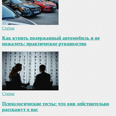
Статьи
Как купить подержанный автомобиль и не
пожалеть: практическое руководство
Статьи
Психологические тесты: что они действительно
расскажут о вас