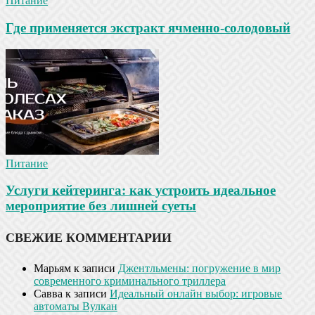
Питание
Где применяется экстракт ячменно-солодовый
Питание
Услуги кейтеринга: как устроить идеальное
мероприятие без лишней суеты
СВЕЖИЕ КОММЕНТАРИИ
Марьям
к записи
Джентльмены: погружение в мир
современного криминального триллера
Савва
к записи
Идеальный онлайн выбор: игровые
автоматы Вулкан