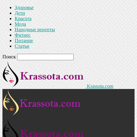
Здоровье
Дети
Красота
Мода
Народные рецепты
Фитнес
Питание
Статьи
Поиск
Krassota.com