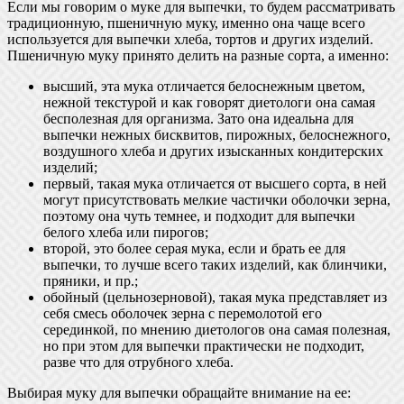
Если мы говорим о муке для выпечки, то будем рассматривать
традиционную, пшеничную муку, именно она чаще всего
используется для выпечки хлеба, тортов и других изделий.
Пшеничную муку принято делить на разные сорта, а именно:
высший, эта мука отличается белоснежным цветом,
нежной текстурой и как говорят диетологи она самая
бесполезная для организма. Зато она идеальна для
выпечки нежных бисквитов, пирожных, белоснежного,
воздушного хлеба и других изысканных кондитерских
изделий;
первый, такая мука отличается от высшего сорта, в ней
могут присутствовать мелкие частички оболочки зерна,
поэтому она чуть темнее, и подходит для выпечки
белого хлеба или пирогов;
второй, это более серая мука, если и брать ее для
выпечки, то лучше всего таких изделий, как блинчики,
пряники, и пр.;
обойный (цельнозерновой), такая мука представляет из
себя смесь оболочек зерна с перемолотой его
серединкой, по мнению диетологов она самая полезная,
но при этом для выпечки практически не подходит,
разве что для отрубного хлеба.
Выбирая муку для выпечки обращайте внимание на ее: