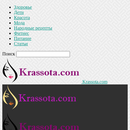
Здоровье
Дети
Красота
Мода
Народные рецепты
Фитнес
Питание
Статьи
Поиск
Krassota.com