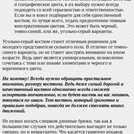
и специфические цвета, к их выбору нужно всегда
подходить со всей серьезностью и ответственностью.
Если вы и вовсе подбираете для себя единственный
костюм, то лучше всего, отдать предпочтение темным
консервативным цветам. Это может быть черный,
темно-синий, или же, угольно-серый варианты.
Угольно-серый костюм станет отличным решением для
молодого представителя сильного пола. В отличие от темно-
синего варианта, он не станет заострять внимание на юном
возрасте. Ведь цвет является универсальным, великолепно
сочетаясь с теми или иными элементами и черного и
коричневого цвета.
На заметку! Всегда нужно обращать пристальное
внимание, размеру костюма. Ведь даже самый дорогой и
качественный костюм однозначно всегда сможет
испортить впечатление, если будет висеть на вас мешком,
тянуться по швам. Тот костюм, который грамотно и
правильно подобран, никогда не должен стеснять ваших
движений.
Не нужно носить слишком длинные брюки, так как в
большинстве случаев это действительно выглядит не только
смешно, но и неаккуратно. Что касается грамотно рукавов