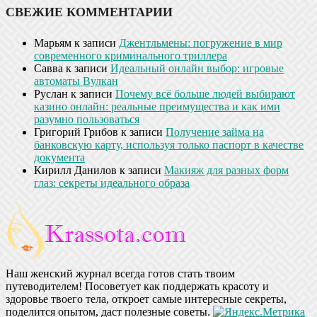
СВЕЖИЕ КОММЕНТАРИИ
Марьям
к записи
Джентльмены: погружение в мир
современного криминального триллера
Савва
к записи
Идеальный онлайн выбор: игровые
автоматы Вулкан
Руслан
к записи
Почему всё больше людей выбирают
казино онлайн: реальные преимущества и как ими
разумно пользоваться
Григорий Грибов
к записи
Получение займа на
банковскую карту, используя только паспорт в качестве
документа
Кирилл Данилов
к записи
Макияж для разных форм
глаз: секреты идеального образа
Наш женский журнал всегда готов стать твоим
путеводителем! Посоветует как поддержать красоту и
здоровье твоего тела, откроет самые интересные секреты,
поделится опытом, даст полезные советы.