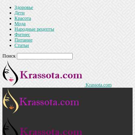
Здоровье
Дети
Красота
Мода
Народные рецепты
Фитнес
Питание
Статьи
Поиск
Krassota.com