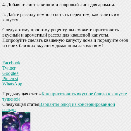
4. Добавьте листья вишни и лавровый лист для аромата.
5. Дайте рассолу немного остыть перед тем, как залить им
капусту.
Следуя этому простому рецепту, вы сможете приготовить
вкусный и ароматный рассол для квашеной капусты.
Попробуйте сделать квашеную капусту дома и порадуйте себя
и своих близких вкусным домашним лакомством!
Facebook
Twitter
Google+
Pinterest
WhatsApp
Предыдущая статья
Как приготовить вкусное блюдо к капусте
тушеной
Следующая статья
Варианты блюд из консервированной
сельди