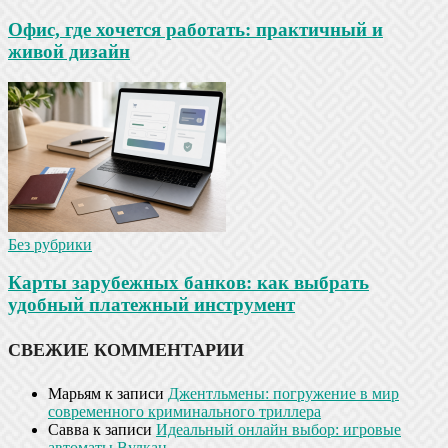
Офис, где хочется работать: практичный и
живой дизайн
Без рубрики
Карты зарубежных банков: как выбрать
удобный платежный инструмент
СВЕЖИЕ КОММЕНТАРИИ
Марьям
к записи
Джентльмены: погружение в мир
современного криминального триллера
Савва
к записи
Идеальный онлайн выбор: игровые
автоматы Вулкан