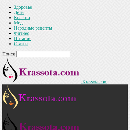
Здоровье
Дети
Красота
Мода
Народные рецепты
Фитнес
Питание
Статьи
Поиск
Krassota.com