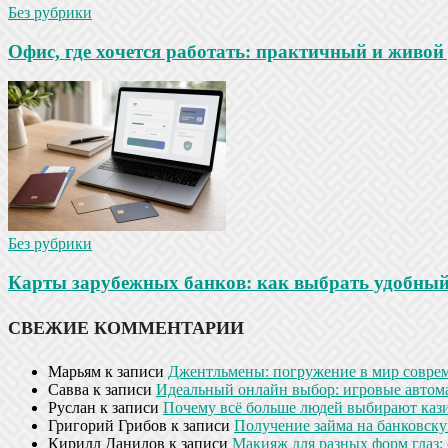
Без рубрики
Офис, где хочется работать: практичный и живой
Без рубрики
Карты зарубежных банков: как выбрать удобны
СВЕЖИЕ КОММЕНТАРИИ
Марьям
к записи
Джентльмены: погружение в мир совре
Савва
к записи
Идеальный онлайн выбор: игровые автом
Руслан
к записи
Почему всё больше людей выбирают кази
Григорий Грибов
к записи
Получение займа на банковскую
Кирилл Данилов
к записи
Макияж для разных форм глаз: 