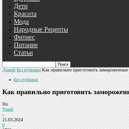
Дети
Красота
Мода
Народные Рецепты
Фитнес
Питание
Статьи
Домой
Без рубрики
Как правильно приготовить замороженны
Без рубрики
Как правильно приготовить замороже
По
Natali
-
21.03.2024
0