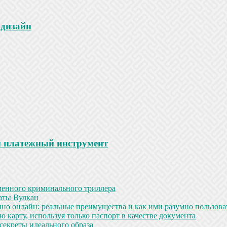
 дизайн
й платежный инструмент
менного криминального триллера
аты Вулкан
но онлайн: реальные преимущества и как ими разумно пользова
 карту, используя только паспорт в качестве документа
секреты идеального образа