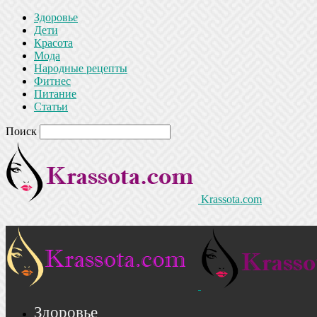
Здоровье
Дети
Красота
Мода
Народные рецепты
Фитнес
Питание
Статьи
Поиск
Krassota.com
Здоровье