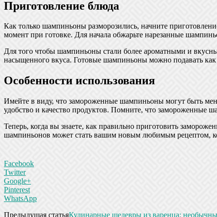
Приготовление блюда
Как только шампиньоны разморозились, начните приготовлени
момент при готовке. Для начала обжарьте нарезанные шампинь
Для того чтобы шампиньоны стали более ароматными и вкусны
насыщенного вкуса. Готовые шампиньоны можно подавать как 
Особенности использования
Имейте в виду, что замороженные шампиньоны могут быть мене
удобство и качество продуктов. Помните, что замороженные ш
Теперь, когда вы знаете, как правильно приготовить заморож
шампиньонов может стать вашим новым любимым рецептом, ко
Facebook
Twitter
Google+
Pinterest
WhatsApp
Предыдущая статья
Кулинарные шедевры из варенца: необычны