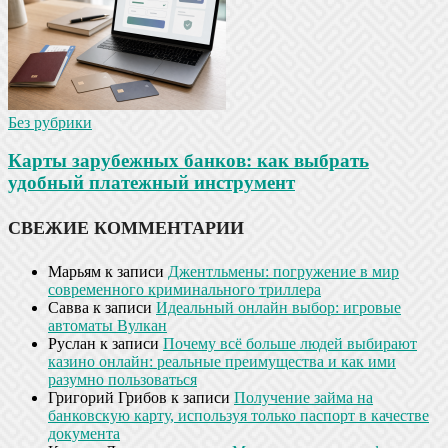
Без рубрики
Карты зарубежных банков: как выбрать
удобный платежный инструмент
СВЕЖИЕ КОММЕНТАРИИ
Марьям
к записи
Джентльмены: погружение в мир
современного криминального триллера
Савва
к записи
Идеальный онлайн выбор: игровые
автоматы Вулкан
Руслан
к записи
Почему всё больше людей выбирают
казино онлайн: реальные преимущества и как ими
разумно пользоваться
Григорий Грибов
к записи
Получение займа на
банковскую карту, используя только паспорт в качестве
документа