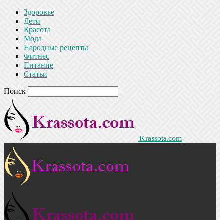
Здоровье
Дети
Красота
Мода
Народные рецепты
Фитнес
Питание
Статьи
Поиск
Krassota.com