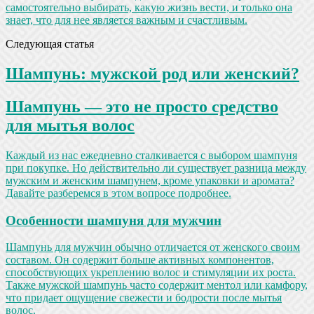
самостоятельно выбирать, какую жизнь вести, и только она
знает, что для нее является важным и счастливым.
Следующая статья
Шампунь: мужской род или женский?
Шампунь — это не просто средство
для мытья волос
Каждый из нас ежедневно сталкивается с выбором шампуня
при покупке. Но действительно ли существует разница между
мужским и женским шампунем, кроме упаковки и аромата?
Давайте разберемся в этом вопросе подробнее.
Особенности шампуня для мужчин
Шампунь для мужчин обычно отличается от женского своим
составом. Он содержит больше активных компонентов,
способствующих укреплению волос и стимуляции их роста.
Также мужской шампунь часто содержит ментол или камфору,
что придает ощущение свежести и бодрости после мытья
волос.