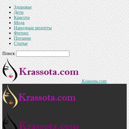
Здоровье
Дети
Красота
Мода
Народные рецепты
Фитнес
Питание
Статьи
Поиск
Krassota.com