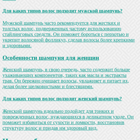
Для каких типов волос подходит мужской шампунь?
Мужской шампунь часто рекомендуется для жестких и
толстых волос, подверженных частому использованию
стайлинговых средств. Он поможет бороться с перхотью и
укрепит волосяной фолликул, сделав волосы более крепкими
и здоровыми.
Особенности шампуня для женщин
Женский шампунь, в свою очередь, часто содержит больше
ухаживающих компонентов, таких как масла и экстракты
трав. Он бережно очищает волосы, увлажняет и питает их,
делая более шелковистыми и блестящими.
Для каких типов волос подходит женский шампунь?
Женский шампунь идеально подойдет для тонких и
поврежденных волос, нуждающихся в деликатном уходе. Он
поможет избавиться от сухости и ломкости, восстановив
структуру волос и придав им здоровый вид.