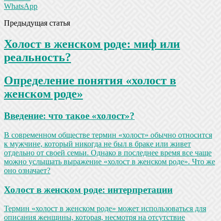
WhatsApp
Предыдущая статья
Холост в женском роде: миф или
реальность?
Определение понятия «холост в
женском роде»
Введение: что такое «холост»?
В современном обществе термин «холост» обычно относится
к мужчине, который никогда не был в браке или живет
отдельно от своей семьи. Однако в последнее время все чаще
можно услышать выражение «холост в женском роде». Что же
оно означает?
Холост в женском роде: интерпретации
Термин «холост в женском роде» может использоваться для
описания женщины, которая, несмотря на отсутствие