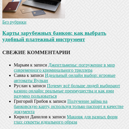
Без рубрики
Карты зарубежных банков: как выбрать
удобный платежный инструмент
СВЕЖИЕ КОММЕНТАРИИ
Марьям
к записи
Джентльмены: погружение в мир
современного криминального триллера
Савва
к записи
Идеальный онлайн выбор: игровые
автоматы Вулкан
Руслан
к записи
Почему всё больше людей выбирают
казино онлайн: реальные преимущества и как ими
разумно пользоваться
Григорий Грибов
к записи
Получение займа на
банковскую карту, используя только паспорт в качестве
документа
Кирилл Данилов
к записи
Макияж для разных форм
глаз: секреты идеального образа