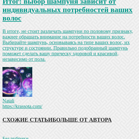
Итог: выбор шампуня зависит от
индивидуальных потребностей ваших
волос
В итоге, не стоит различать шампуни по половому признаку,
важнее обращать внимание на потребности ваших волос.
Выбирайте шампунь, основываясь на типе ваших волос, их
структуре и состоянии. Правильно подобранный шампунь
поможет сделать вашу прическу здоровой и красивой,
независимо от пола.
Natali
https://krassota.com/
СХОЖИЕ СТАТЬИ
БОЛЬШЕ ОТ АВТОРА
Без рубрики