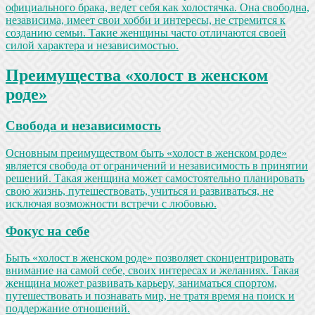
официального брака, ведет себя как холостячка. Она свободна,
независима, имеет свои хобби и интересы, не стремится к
созданию семьи. Такие женщины часто отличаются своей
силой характера и независимостью.
Преимущества «холост в женском
роде»
Свобода и независимость
Основным преимуществом быть «холост в женском роде»
является свобода от ограничений и независимость в принятии
решений. Такая женщина может самостоятельно планировать
свою жизнь, путешествовать, учиться и развиваться, не
исключая возможности встречи с любовью.
Фокус на себе
Быть «холост в женском роде» позволяет сконцентрировать
внимание на самой себе, своих интересах и желаниях. Такая
женщина может развивать карьеру, заниматься спортом,
путешествовать и познавать мир, не тратя время на поиск и
поддержание отношений.