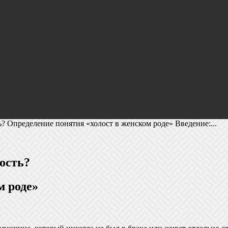
? Определение понятия «холост в женском роде» Введение:...
ость?
м роде»