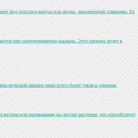
еет вид толстого конуса или ягоды, заполненной семенами. Ее
аются при оплодотворении пыльцы. Этот процесс ведет к
рма мужской шишки чаще всего более узкая и длинная,
ветром или насекомыми на другие растения, что способствует