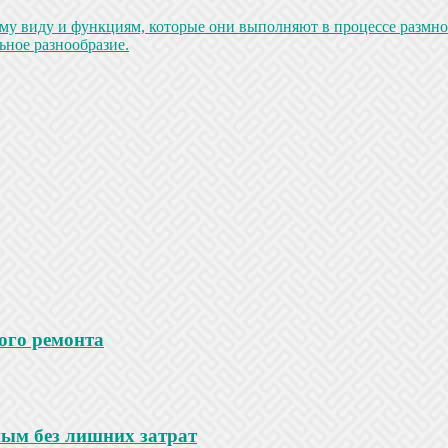
у виду и функциям, которые они выполняют в процессе размн
ьное разнообразие.
ого ремонта
ным без лишних затрат