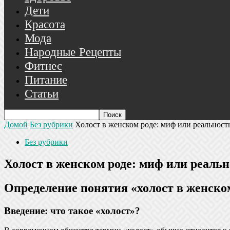
Дети
Красота
Мода
Народные Рецепты
Фитнес
Питание
Статьи
Домой
Без рубрики
Холост в женском роде: миф или реальность
Без рубрики
Холост в женском роде: миф или реальн
Определение понятия «холост в женско
Введение: что такое «холост»?