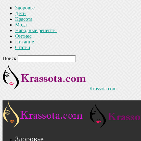
Здоровье
Дети
Красота
Мода
Народные рецепты
Фитнес
Питание
Статьи
Поиск
Krassota.com
Здоровье