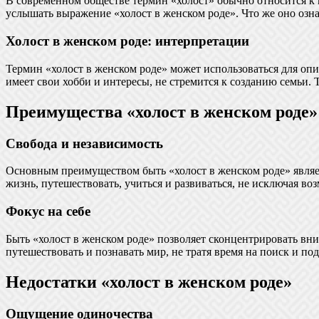
В современном обществе термин «холост» обычно относится к м
услышать выражение «холост в женском роде». Что же оно озна
Холост в женском роде: интерпретации
Термин «холост в женском роде» может использоваться для опис
имеет свои хобби и интересы, не стремится к созданию семьи.
Преимущества «холост в женском роде»
Свобода и независимость
Основным преимуществом быть «холост в женском роде» являе
жизнь, путешествовать, учиться и развиваться, не исключая в
Фокус на себе
Быть «холост в женском роде» позволяет сконцентрировать вни
путешествовать и познавать мир, не тратя время на поиск и п
Недостатки «холост в женском роде»
Ощущение одиночества