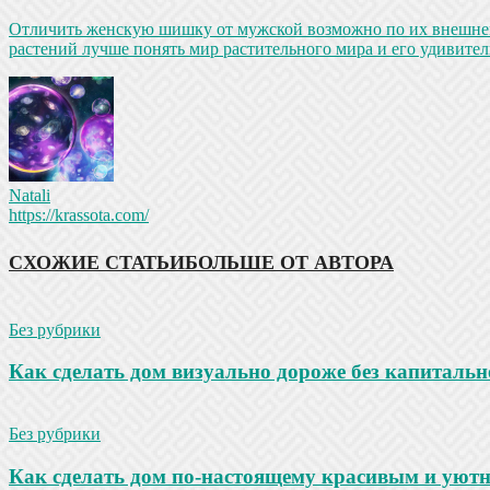
Отличить женскую шишку от мужской возможно по их внешнем
растений лучше понять мир растительного мира и его удивител
Natali
https://krassota.com/
СХОЖИЕ СТАТЬИ
БОЛЬШЕ ОТ АВТОРА
Без рубрики
Как сделать дом визуально дороже без капитальн
Без рубрики
Как сделать дом по-настоящему красивым и уют