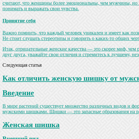
считают, что женщины более эмоциональны, чем мужчины, но эт
понимать и выражать свои чувства.
Принятие себя
Важно помнить, что каждый человек уникален и имеет как пози
Не стоит слушать стереотипы и говорить о каких-то общих ч
Итак, отрицательные женские качества — это скорее миф, чем 
друг друга, уважайте свои отличия и стремитесь к лучшему, н
Следующая статья
Как отличить женскую шишку от мужс
Введение
В мире растений существует множество различных видов и фор
мужскими шишками. Шишки — это запасные образования на рас
Женская шишка
Внешний вид