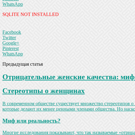
WhatsApp
SQLITE NOT INSTALLED
Facebook
Twitter
Google+
Pinterest
WhatsApp
Предыдущая статья
Отрицательные женские качества: миф
Стереотипы о женщинах
В современном обществе существует множество стереотипов о 
которые делают их менее ценными членами общества. Но наско
Миф или реальность?
Многие исследования показывают, что так называемые «отриц