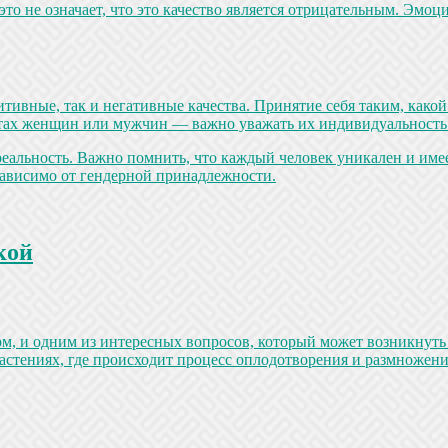
о не означает, что это качество является отрицательным. Эмоц
тивные, так и негативные качества. Принятие себя таким, како
ертах женщин или мужчин — важно уважать их индивидуальность
реальность. Важно помнить, что каждый человек уникален и име
езависимо от гендерной принадлежности.
кой
м, и одним из интересных вопросов, который может возникнуть
тениях, где происходит процесс оплодотворения и размножени