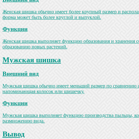
Женская шишка обычно имеет более крупный размер и располага
форма может быть более круглой и выпуклой.
Функции
Женская шишка выполняет функцию образования и хранения сем
образованию новых растений.
Мужская шишка
Внешний вид
Мужская шишка обычно имеет меньший размер по сравнению с 
напоминающая колосок или шишечку.
Функции
Мужская шишка выполняет функцию производства пыльцы, кото
размножению вида.
Вывод