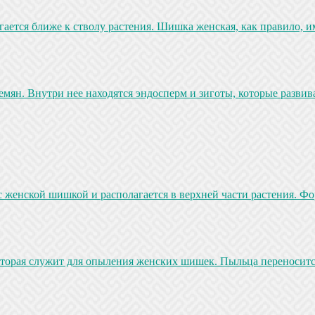
ется ближе к стволу растения. Шишка женская, как правило, им
ян. Внутри нее находятся эндосперм и зиготы, которые развив
женской шишкой и располагается в верхней части растения. Фо
рая служит для опыления женских шишек. Пыльца переносится 