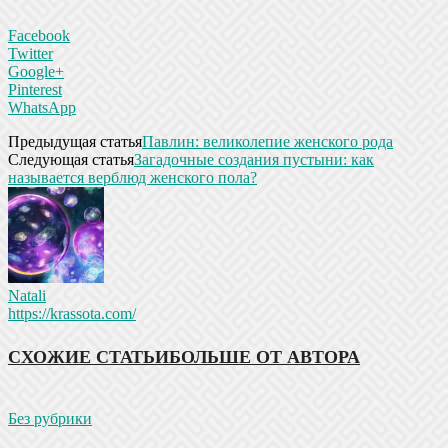
Facebook
Twitter
Google+
Pinterest
WhatsApp
Предыдущая статья
Павлин: великолепие женского рода
Следующая статья
Загадочные создания пустыни: как
называется верблюд женского пола?
Natali
https://krassota.com/
СХОЖИЕ СТАТЬИ
БОЛЬШЕ ОТ АВТОРА
Без рубрики