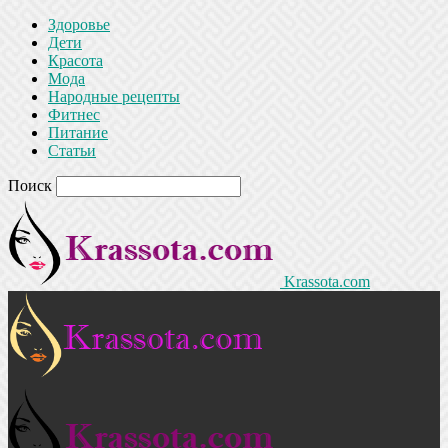
Здоровье
Дети
Красота
Мода
Народные рецепты
Фитнес
Питание
Статьи
Поиск
Krassota.com