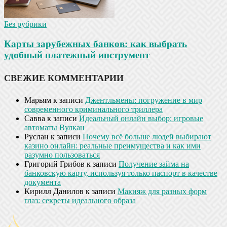
Без рубрики
Карты зарубежных банков: как выбрать
удобный платежный инструмент
СВЕЖИЕ КОММЕНТАРИИ
Марьям
к записи
Джентльмены: погружение в мир
современного криминального триллера
Савва
к записи
Идеальный онлайн выбор: игровые
автоматы Вулкан
Руслан
к записи
Почему всё больше людей выбирают
казино онлайн: реальные преимущества и как ими
разумно пользоваться
Григорий Грибов
к записи
Получение займа на
банковскую карту, используя только паспорт в качестве
документа
Кирилл Данилов
к записи
Макияж для разных форм
глаз: секреты идеального образа