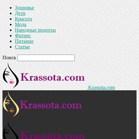
Здоровье
Дети
Красота
Мода
Народные рецепты
Фитнес
Питание
Статьи
Поиск
Krassota.com