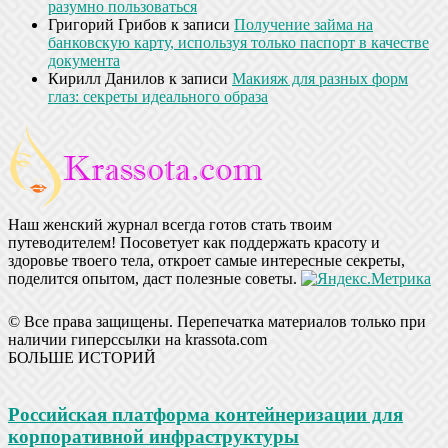
разумно пользоваться
Григорий Грибов
к записи
Получение займа на
банковскую карту, используя только паспорт в качестве
документа
Кирилл Данилов
к записи
Макияж для разных форм
глаз: секреты идеального образа
Наш женский журнал всегда готов стать твоим
путеводителем! Посоветует как поддержать красоту и
здоровье твоего тела, откроет самые интересные секреты,
поделится опытом, даст полезные советы.
© Все права защищены. Перепечатка материалов только при
наличии гиперссылки на krassota.com
БОЛЬШЕ ИСТОРИЙ
Российская платформа контейнеризации для
корпоративной инфраструктуры