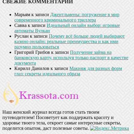
СВЕЖИЕ КОММЕНТАРИИ
Марьям
к записи
Джентльмены: погружение в мир
современного криминального триллера
Савва
к записи
Идеальный онлайн выбор: игровые
автоматы Вулкан
Руслан
к записи
Почему всё больше людей выбирают
казино онлайн: реальные преимущества и как ими
разумно пользоваться
Григорий Грибов
к записи
Получение займа на
банковскую карту, используя только паспорт в качестве
документа
Кирилл Данилов
к записи
Макияж для разных форм
глаз: секреты идеального образа
Наш женский журнал всегда готов стать твоим
путеводителем! Посоветует как поддержать красоту и
здоровье твоего тела, откроет самые интересные секреты,
поделится опытом, даст полезные советы.