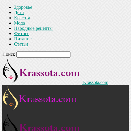
Здоровье
Дети
Красота
Мода
Народные рецепты
Фитнес
Питание
Статьи
Поиск
Krassota.com