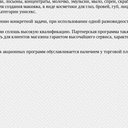
и, лосьоны, концентраты, молочко, эмульсии, мыло, спреи, скра
 создания макияжа, в виде косметики для глаз, бровей, губ, лица
атегории унисекс.
ению конкретной задачи, при использовании одной разновиднос
и сплошь высокую квалификацию. Партнерская программа также
ь для клиентов магазина гарантом высочайшего сервиса, характ
 акционных программ обуславливается наличием у торговой пл