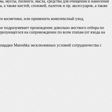
бы, муссы, пилинги, масла, средства для очищения и нанесения
, а также кистей, спонжей, палеток и пр. аксессуаров, а также
ти косметики, или применить комплексный уход,
 подразумевает прохождение довольно жесткого отбора по
еризующегося на сопровождении по всем этапам (от входа на
ощадки Maroshka эксклюзивных условий сотрудничества с