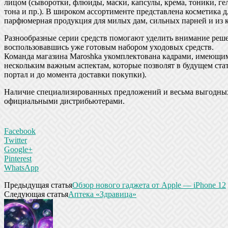
лицом (сыворотки, флюиды, маски, капсулы, крема, тоники, гел
тона и пр.). В широком ассортименте представлена косметика для
парфюмерная продукция для милых дам, сильных парней и из к
Разнообразные серии средств помогают уделить внимание реш
воспользовавшись уже готовым набором уходовых средств.
Команда магазина Maroshka укомплектована кадрами, имеющим
нескольким важным аспектам, которые позволят в будущем стат
портал и до момента доставки покупки).
Наличие специализированных предложений и весьма выгодных
официальными дистрибьютерами.
Facebook
Twitter
Google+
Pinterest
WhatsApp
Предыдущая статья
Обзор нового гаджета от Apple — iPhone 12
Следующая статья
Аптека «Здравица»