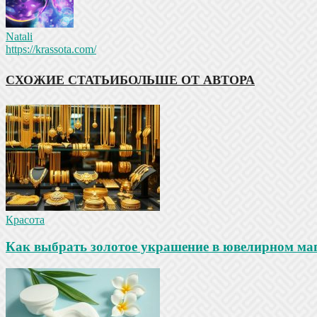
Natali
https://krassota.com/
СХОЖИЕ СТАТЬИ
БОЛЬШЕ ОТ АВТОРА
Красота
Как выбрать золотое украшение в ювелирном маг