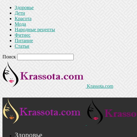
Здоровье
Дети
Красота
Мода
Народные рецепты
Фитнес
Питание
Статьи
Поиск
Krassota.com
Здоровье