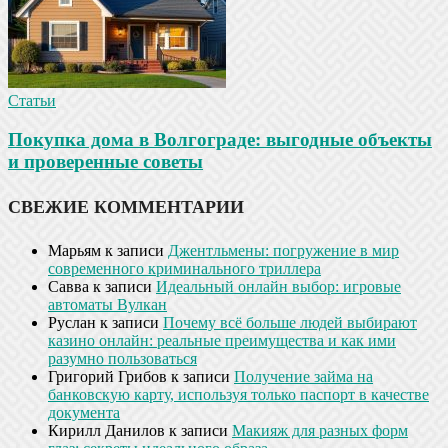
Статьи
Покупка дома в Волгограде: выгодные объекты
и проверенные советы
СВЕЖИЕ КОММЕНТАРИИ
Марьям
к записи
Джентльмены: погружение в мир
современного криминального триллера
Савва
к записи
Идеальный онлайн выбор: игровые
автоматы Вулкан
Руслан
к записи
Почему всё больше людей выбирают
казино онлайн: реальные преимущества и как ими
разумно пользоваться
Григорий Грибов
к записи
Получение займа на
банковскую карту, используя только паспорт в качестве
документа
Кирилл Данилов
к записи
Макияж для разных форм