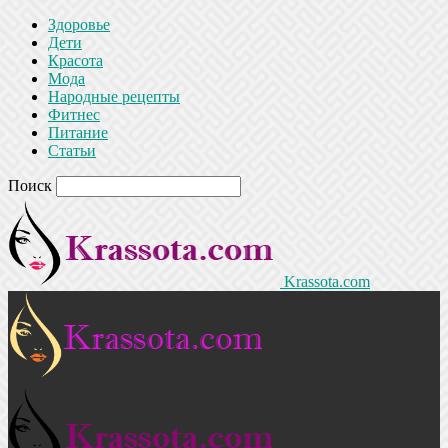
Здоровье
Дети
Красота
Мода
Народные рецепты
Фитнес
Питание
Статьи
Поиск
Krassota.com