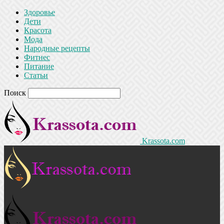
Здоровье
Дети
Красота
Мода
Народные рецепты
Фитнес
Питание
Статьи
Поиск
Krassota.com