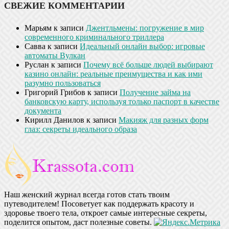
СВЕЖИЕ КОММЕНТАРИИ
Марьям
к записи
Джентльмены: погружение в мир
современного криминального триллера
Савва
к записи
Идеальный онлайн выбор: игровые
автоматы Вулкан
Руслан
к записи
Почему всё больше людей выбирают
казино онлайн: реальные преимущества и как ими
разумно пользоваться
Григорий Грибов
к записи
Получение займа на
банковскую карту, используя только паспорт в качестве
документа
Кирилл Данилов
к записи
Макияж для разных форм
глаз: секреты идеального образа
Наш женский журнал всегда готов стать твоим
путеводителем! Посоветует как поддержать красоту и
здоровье твоего тела, откроет самые интересные секреты,
поделится опытом, даст полезные советы.