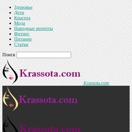
Здоровье
Дети
Красота
Мода
Народные рецепты
Фитнес
Питание
Статьи
Поиск
Krassota.com