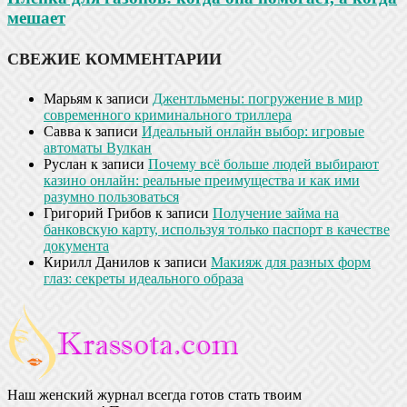
мешает
СВЕЖИЕ КОММЕНТАРИИ
Марьям
к записи
Джентльмены: погружение в мир
современного криминального триллера
Савва
к записи
Идеальный онлайн выбор: игровые
автоматы Вулкан
Руслан
к записи
Почему всё больше людей выбирают
казино онлайн: реальные преимущества и как ими
разумно пользоваться
Григорий Грибов
к записи
Получение займа на
банковскую карту, используя только паспорт в качестве
документа
Кирилл Данилов
к записи
Макияж для разных форм
глаз: секреты идеального образа
Наш женский журнал всегда готов стать твоим