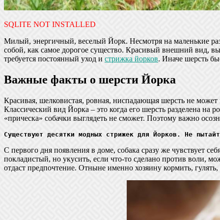
SQLITE NOT INSTALLED
Милый, энергичный, веселый Йорк. Несмотря на маленькие разм
собой, как самое дорогое существо. Красивый внешний вид, вы
требуется постоянный уход и
стрижка йорков
. Иначе шерсть бы
Важные факты о шерсти Йорка
Красивая, шелковистая, ровная, ниспадающая шерсть не может в
Классический вид Йорка – это когда его шерсть разделена на р
«прическа» собачки выглядеть не сможет. Поэтому важно осозн
Существуют десятки модных стрижек для Йорков. Не пытайт
С первого дня появления в доме, собака сразу же чувствует себ
покладистый, но укусить, если что-то сделано против воли, мож
отдаст предпочтение. Отныне именно хозяину кормить, гулять,