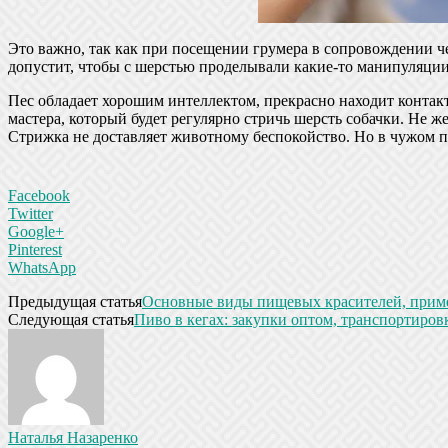
Это важно, так как при посещении грумера в сопровождении че
допустит, чтобы с шерстью проделывали какие-то манипуляции.
Пес обладает хорошим интеллектом, прекрасно находит контак
мастера, который будет регулярно стричь шерсть собачки. Не ж
Стрижка не доставляет животному беспокойство. Но в чужом п
Facebook
Twitter
Google+
Pinterest
WhatsApp
Предыдущая статья
Основные виды пищевых красителей, приме
Следующая статья
Пиво в кегах: закупки оптом, транспортиров
Наталья Назаренко