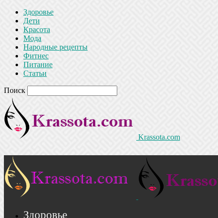
Здоровье
Дети
Красота
Мода
Народные рецепты
Фитнес
Питание
Статьи
Поиск
Krassota.com
Здоровье