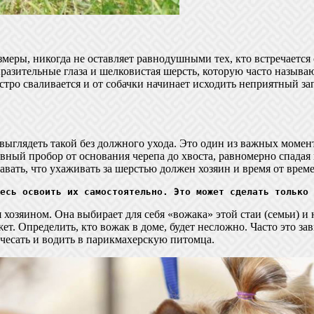
еры, никогда не оставляет равнодушными тех, кто встречается 
разительные глаза и шелковистая шерсть, которую часто называю
стро сваливается и от собачки начинает исходить неприятный за
ыглядеть такой без должного ухода. Это один из важных моменто
овный пробор от основания черепа до хвоста, равномерно спадая 
авать, что ухаживать за шерстью должен хозяин и время от вре
есь освоить их самостоятельно. Это может сделать только 
я хозяином. Она выбирает для себя «вожака» этой стаи (семьи) и 
ет. Определить, кто вожак в доме, будет несложно. Часто это за
 чесать и водить в парикмахерскую питомца.