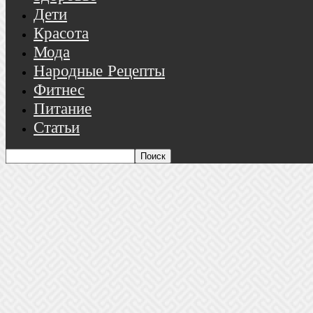
Дети
Красота
Мода
Народные Рецепты
Фитнес
Питание
Статьи