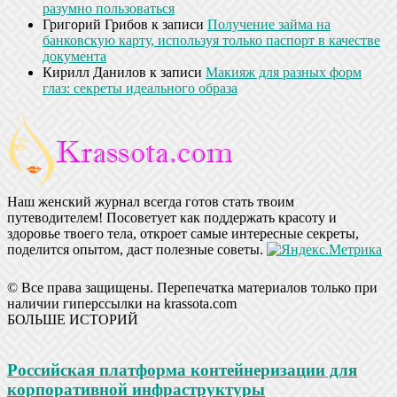
разумно пользоваться
Григорий Грибов
к записи
Получение займа на
банковскую карту, используя только паспорт в качестве
документа
Кирилл Данилов
к записи
Макияж для разных форм
глаз: секреты идеального образа
Наш женский журнал всегда готов стать твоим
путеводителем! Посоветует как поддержать красоту и
здоровье твоего тела, откроет самые интересные секреты,
поделится опытом, даст полезные советы.
© Все права защищены. Перепечатка материалов только при
наличии гиперссылки на krassota.com
БОЛЬШЕ ИСТОРИЙ
Российская платформа контейнеризации для
корпоративной инфраструктуры