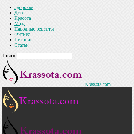
Здоровье
Дети
Красота
Мода
Народные рецепты
Фитнес
Питание
Статьи
Поиск
Krassota.com