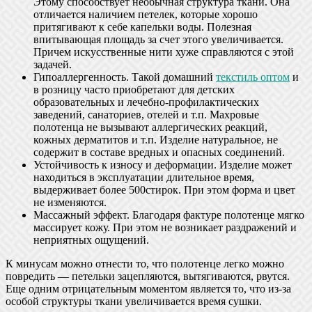
Этому способствует необычная структура ткани. Она
отличается наличием петелек, которые хорошо
притягивают к себе капельки воды. Полезная
впитывающая площадь за счет этого увеличивается.
Причем искусственные нити хуже справляются с этой
задачей.
Гипоаллергенность. Такой домашний
текстиль оптом
и
в розницу часто приобретают для детских
образовательных и лечебно-профилактических
заведений, санаториев, отелей и т.п. Махровые
полотенца не вызывают аллергических реакций,
кожных дерматитов и т.п. Изделие натуральное, не
содержит в составе вредных и опасных соединений.
Устойчивость к износу и деформации. Изделие может
находиться в эксплуатации длительное время,
выдерживает более 500стирок. При этом форма и цвет
не изменяются.
Массажный эффект. Благодаря фактуре полотенце мягко
массирует кожу. При этом не возникает раздражений и
неприятных ощущений.
К минусам можно отнести то, что полотенце легко можно
повредить — петельки зацепляются, вытягиваются, рвутся.
Еще одним отрицательным моментом является то, что из-за
особой структуры ткани увеличивается время сушки.