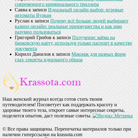
современного криминального триллера
Савва
к записи
Идеальный онлайн выбор: игровые
автоматы Вулкан
Руслан
к записи
Почему всё больше людей выбирают
казино онлайн: реальные преимущества и как ими
разумно пользоваться
Григорий Грибов
к записи
Получение займа на
банковскую карту, используя только паспорт в качестве
документа
Кирилл Данилов
к записи
Макияж для разных форм
глаз: секреты идеального образа
Наш женский журнал всегда готов стать твоим
путеводителем! Посоветует как поддержать красоту и
здоровье твоего тела, откроет самые интересные секреты,
поделится опытом, даст полезные советы.
© Все права защищены. Перепечатка материалов только при
наличии гиперссылки на krassota.com