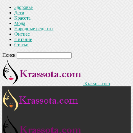
Здоровье
Дети
Красота
Мода
Народные рецепты
Фитнес
Питание
Статьи
Поиск
Krassota.com