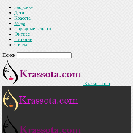
Здоровье
Дети
Красота
Мода
Народные рецепты
Фитнес
Питание
Статьи
Поиск
Krassota.com