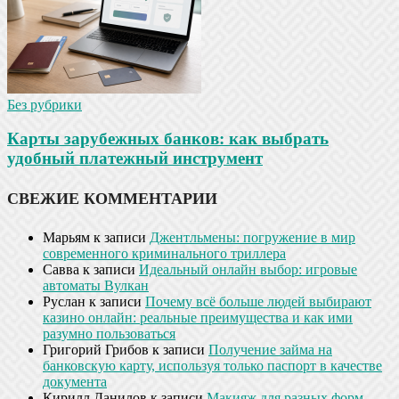
Без рубрики
Карты зарубежных банков: как выбрать
удобный платежный инструмент
СВЕЖИЕ КОММЕНТАРИИ
Марьям
к записи
Джентльмены: погружение в мир
современного криминального триллера
Савва
к записи
Идеальный онлайн выбор: игровые
автоматы Вулкан
Руслан
к записи
Почему всё больше людей выбирают
казино онлайн: реальные преимущества и как ими
разумно пользоваться
Григорий Грибов
к записи
Получение займа на
банковскую карту, используя только паспорт в качестве
документа
Кирилл Данилов
к записи
Макияж для разных форм