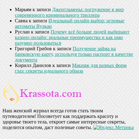
Марьям
к записи
Джентльмены: погружение в мир
современного криминального триллера
Савва
к записи
Идеальный онлайн выбор: игровые
автоматы Вулкан
Руслан
к записи
Почему всё больше людей выбирают
казино онлайн: реальные преимущества и как ими
разумно пользоваться
Григорий Грибов
к записи
Получение займа на
банковскую карту, используя только паспорт в качестве
документа
Кирилл Данилов
к записи
Макияж для разных форм
глаз: секреты идеального образа
Наш женский журнал всегда готов стать твоим
путеводителем! Посоветует как поддержать красоту и
здоровье твоего тела, откроет самые интересные секреты,
поделится опытом, даст полезные советы.