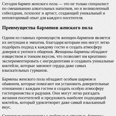
Сегодня бармен женского пола — это не только специалист
по смешиванию алкогольных напитков, но и великолепный
собеседник, психолог и артист, создающий уникальный и
неповторимый опыт для каждого посетителя.
Преимущества барменов женского пола
Одним из главных преимуществ женщин-барменов является
их интуиция и эмпатия, благодаря которым они могут легко
подобрать подход к каждому гостю и создать атмосферу
доверия и уютного общения. Женщины-бармены обладают
изяществом и тонким вкусом, что позволяет им креативно
экспериментировать с ингредиентами и создавать уникальные
коктейли, которые завоюют сердца даже самых
взыскательных гурманов.
Бармены женского пола обладают особым шармом и
обаянием, которые помогают им установить доверительные
отношения с каждым гостем и создать особую атмосферу
гостеприимства и радушия. Они могут легко разгадать
желания посетителей и предложить наиболее подходящий
коктейль, который удовлетворит даже самый изысканный
вкус.
Смешивая ингредиенты с любовью и страстью, бармены