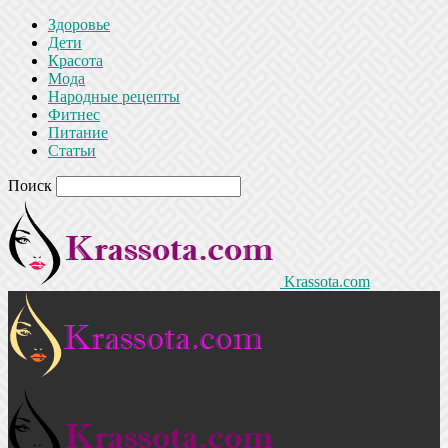
Здоровье
Дети
Красота
Мода
Народные рецепты
Фитнес
Питание
Статьи
Поиск
Krassota.com