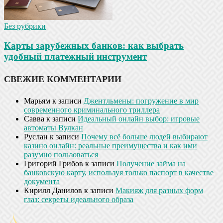
Без рубрики
Карты зарубежных банков: как выбрать
удобный платежный инструмент
СВЕЖИЕ КОММЕНТАРИИ
Марьям
к записи
Джентльмены: погружение в мир
современного криминального триллера
Савва
к записи
Идеальный онлайн выбор: игровые
автоматы Вулкан
Руслан
к записи
Почему всё больше людей выбирают
казино онлайн: реальные преимущества и как ими
разумно пользоваться
Григорий Грибов
к записи
Получение займа на
банковскую карту, используя только паспорт в качестве
документа
Кирилл Данилов
к записи
Макияж для разных форм
глаз: секреты идеального образа