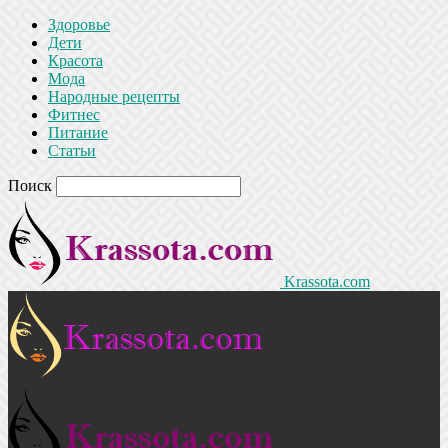
Здоровье
Дети
Красота
Мода
Народные рецепты
Фитнес
Питание
Статьи
Поиск
Krassota.com