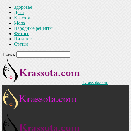
Здоровье
Дети
Красота
Мода
Народные рецепты
Фитнес
Питание
Статьи
Поиск
Krassota.com