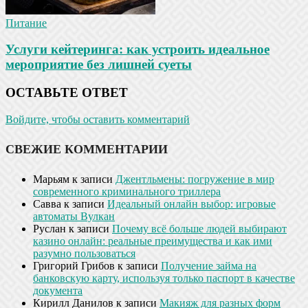
Питание
Услуги кейтеринга: как устроить идеальное
мероприятие без лишней суеты
ОСТАВЬТЕ ОТВЕТ
Войдите, чтобы оставить комментарий
СВЕЖИЕ КОММЕНТАРИИ
Марьям
к записи
Джентльмены: погружение в мир
современного криминального триллера
Савва
к записи
Идеальный онлайн выбор: игровые
автоматы Вулкан
Руслан
к записи
Почему всё больше людей выбирают
казино онлайн: реальные преимущества и как ими
разумно пользоваться
Григорий Грибов
к записи
Получение займа на
банковскую карту, используя только паспорт в качестве
документа
Кирилл Данилов
к записи
Макияж для разных форм