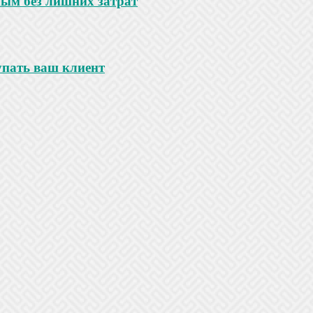
ным без лишних затрат
купать ваш клиент