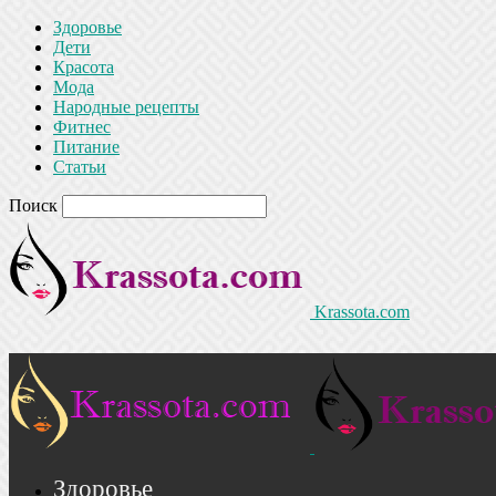
Здоровье
Дети
Красота
Мода
Народные рецепты
Фитнес
Питание
Статьи
Поиск
Krassota.com
Здоровье