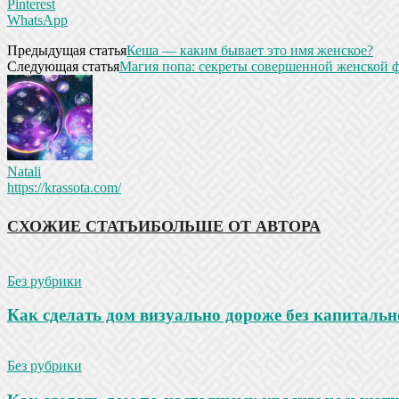
Pinterest
WhatsApp
Предыдущая статья
Кеша — каким бывает это имя женское?
Следующая статья
Магия попа: секреты совершенной женской 
Natali
https://krassota.com/
СХОЖИЕ СТАТЬИ
БОЛЬШЕ ОТ АВТОРА
Без рубрики
Как сделать дом визуально дороже без капитальн
Без рубрики