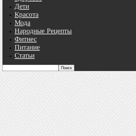
Дети
Красота
Мода
Народные Рецепты
Фитнес
Питание
Статьи