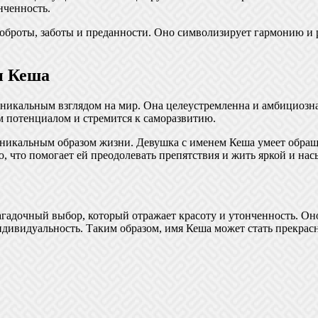
нченность.
оброты, заботы и преданности. Оно символизирует гармонию и р
и Кеша
никальным взглядом на мир. Она целеустремленна и амбициозна,
м потенциалом и стремится к саморазвитию.
никальным образом жизни. Девушка с именем Кеша умеет обращат
ю, что помогает ей преодолевать препятствия и жить яркой и н
загадочный выбор, который отражает красоту и утонченность. О
ндивидуальность. Таким образом, имя Кеша может стать прекра