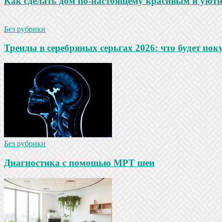
Как сделать дом по-настоящему красивым и уют
Без рубрики
Тренды в серебряных серьгах 2026: что будет по
Без рубрики
Диагностика с помощью МРТ шеи