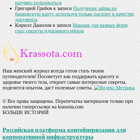
разумно пользоваться
Григорий Грибов
к записи
Получение займа на
банковскую карту, используя только паспорт в качестве
документа
Кирилл Данилов
к записи
Макияж для разных форм
глаз: секреты идеального образа
Наш женский журнал всегда готов стать твоим
путеводителем! Посоветует как поддержать красоту и
здоровье твоего тела, откроет самые интересные секреты,
поделится опытом, даст полезные советы.
© Все права защищены. Перепечатка материалов только при
наличии гиперссылки на krassota.com
БОЛЬШЕ ИСТОРИЙ
Российская платформа контейнеризации для
корпоративной инфраструктуры