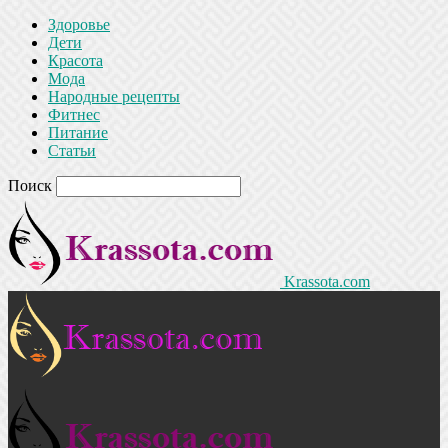
Здоровье
Дети
Красота
Мода
Народные рецепты
Фитнес
Питание
Статьи
Поиск
Krassota.com