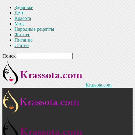
Здоровье
Дети
Красота
Мода
Народные рецепты
Фитнес
Питание
Статьи
Поиск
Krassota.com