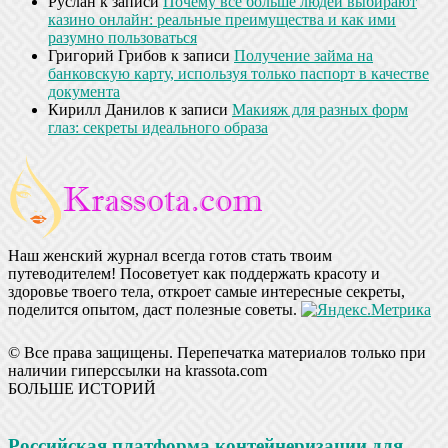
Руслан
к записи
Почему всё больше людей выбирают
казино онлайн: реальные преимущества и как ими
разумно пользоваться
Григорий Грибов
к записи
Получение займа на
банковскую карту, используя только паспорт в качестве
документа
Кирилл Данилов
к записи
Макияж для разных форм
глаз: секреты идеального образа
Наш женский журнал всегда готов стать твоим
путеводителем! Посоветует как поддержать красоту и
здоровье твоего тела, откроет самые интересные секреты,
поделится опытом, даст полезные советы.
© Все права защищены. Перепечатка материалов только при
наличии гиперссылки на krassota.com
БОЛЬШЕ ИСТОРИЙ
Российская платформа контейнеризации для