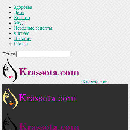
Здоровье
Дети
Красота
Мода
Народные рецепты
Фитнес
Питание
Статьи
Поиск
Krassota.com