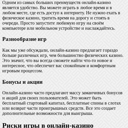
Одним из самых больших преимуществ онлайн-казино
является удобство. Вы можете играть в любое время и в
любом месте, где есть доступ к интернету. Не нужно ехать в
физическое казино, тратить время на дорогу и стоять в
очереди. Просто запустите любимую игру на своём
компьютере или мобильном устройстве и наслаждайтесь.
Разнообразие игр
Как мы уже обсуждали, онлайн-казино предлагает гораздо
больше различных игр, чем большинство физических казино.
Это значит, что вы всегда сможете найти что-то новое и
интересное, что обеспечит вас спокойным и комфортным
игровым процессом.
Бонусы и акции
Онлайн-казино часто предлагают массу заманчивых бонусов
и акций для своих пользователей. Это может быть
бесплатный стартовый капитал, бесплатные спины в слотах
или возврат части проигрышных средств. Все это создает
дополнительные возможности для выигрыша.
Риски игры в онлайн-казино