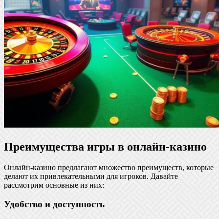
Преимущества игры в онлайн-казино
Онлайн-казино предлагают множество преимуществ, которые
делают их привлекательными для игроков. Давайте
рассмотрим основные из них:
Удобство и доступность