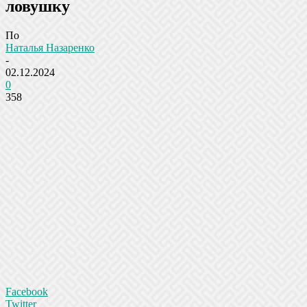
ловушку
По
Наталья Назаренко
-
02.12.2024
0
358
Facebook
Twitter