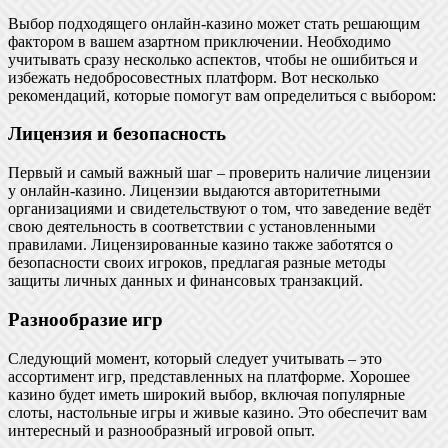
Выбор подходящего онлайн-казино может стать решающим
фактором в вашем азартном приключении. Необходимо
учитывать сразу несколько аспектов, чтобы не ошибиться и
избежать недобросовестных платформ. Вот несколько
рекомендаций, которые помогут вам определиться с выбором:
Лицензия и безопасность
Первый и самый важный шаг – проверить наличие лицензии
у онлайн-казино. Лицензии выдаются авторитетными
организациями и свидетельствуют о том, что заведение ведёт
свою деятельность в соответствии с установленными
правилами. Лицензированные казино также заботятся о
безопасности своих игроков, предлагая разные методы
защиты личных данных и финансовых транзакций.
Разнообразие игр
Следующий момент, который следует учитывать – это
ассортимент игр, представленных на платформе. Хорошее
казино будет иметь широкий выбор, включая популярные
слоты, настольные игры и живые казино. Это обеспечит вам
интересный и разнообразный игровой опыт.