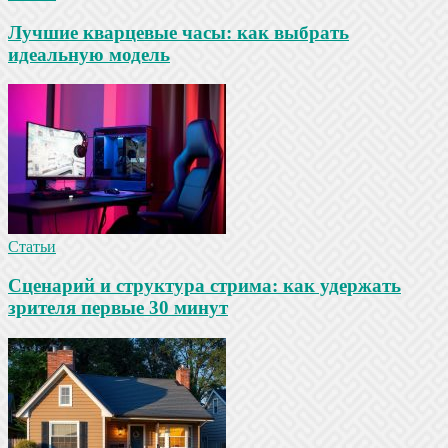
Лучшие кварцевые часы: как выбрать
идеальную модель
Статьи
Сценарий и структура стрима: как удержать
зрителя первые 30 минут