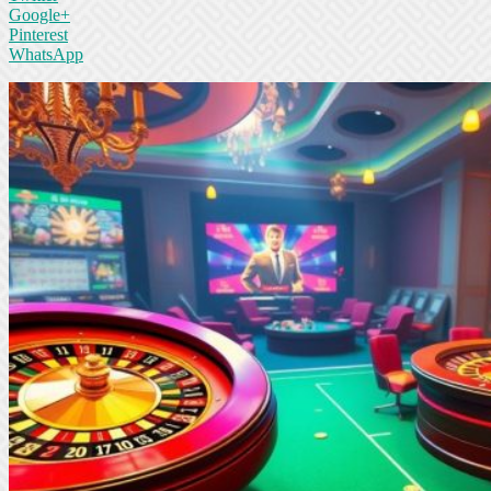
Google+
Pinterest
WhatsApp