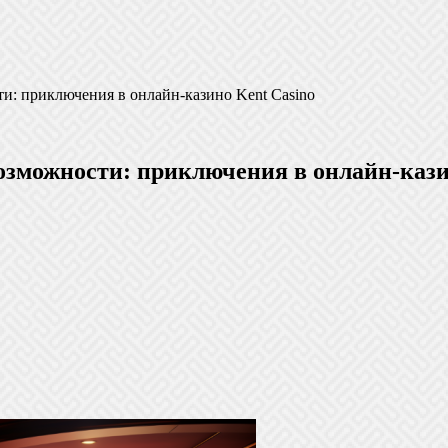
и: приключения в онлайн-казино Kent Casino
зможности: приключения в онлайн-кази