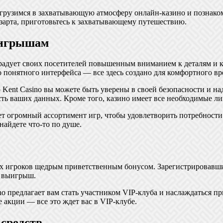
грузимся в захватывающую атмосферу онлайн-казино и познаком
азарта, приготовьтесь к захватывающему путешествию.
ыигрышам
адует своих посетителей повышенным вниманием к деталям и ка
 понятного интерфейса — все здесь создано для комфортного в
о Kent Casino вы можете быть уверены в своей безопасности и 
ь ваших данных. Кроме того, казино имеет все необходимые ли
ет огромный ассортимент игр, чтобы удовлетворить потребности
найдете что-то по душе.
ых игроков щедрым приветственным бонусом. Зарегистрировавшис
а выигрыш.
no предлагает вам стать участником VIP-клуба и наслаждаться п
акции — все это ждет вас в VIP-клубе.
средств