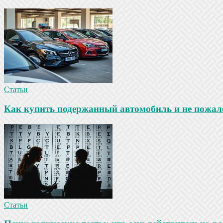
Статьи
Как купить подержанный автомобиль и не пожале
Статьи