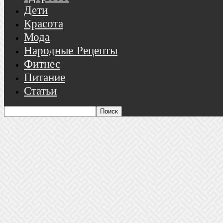
Дети
Красота
Мода
Народные Рецепты
Фитнес
Питание
Статьи