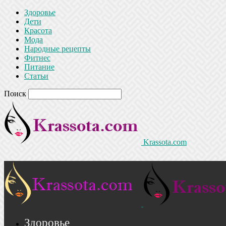
Здоровье
Дети
Красота
Мода
Народные рецепты
Фитнес
Питание
Статьи
Поиск
Krassota.com
Здоровье