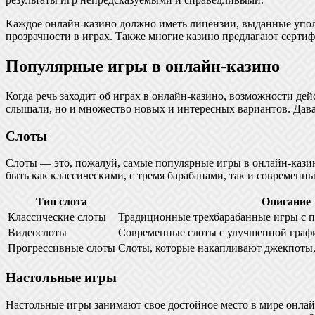
Каждое онлайн-казино должно иметь лицензии, выданные упол
прозрачности в играх. Также многие казино предлагают серт
Популярные игры в онлайн-казино
Когда речь заходит об играх в онлайн-казино, возможности де
слышали, но и множество новых и интересных вариантов. Дава
Слоты
Слоты — это, пожалуй, самые популярные игры в онлайн-казин
быть как классическими, с тремя барабанами, так и совреме
Тип слота
Описание
Классические слоты
Традиционные трехбарабанные игры с 
Видеослоты
Современные слоты с улучшенной граф
Прогрессивные слоты
Слоты, которые накапливают джекпоты,
Настольные игры
Настольные игры занимают свое достойное место в мире онлайн