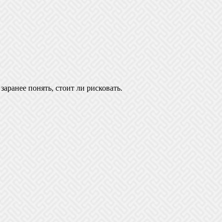
аранее понять, стоит ли рисковать.