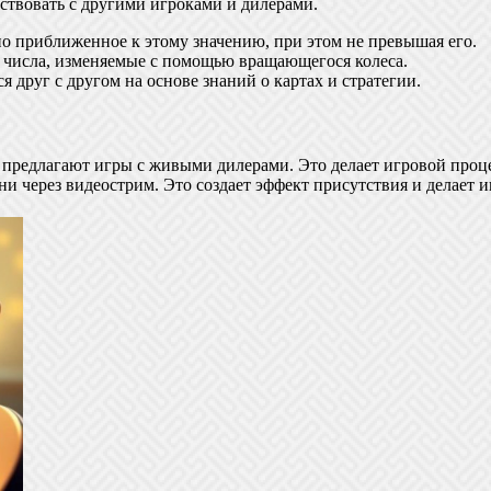
йствовать с другими игроками и дилерами.
о приближенное к этому значению, при этом не превышая его.
е числа, изменяемые с помощью вращающегося колеса.
 друг с другом на основе знаний о картах и стратегии.
но предлагают игры с живыми дилерами. Это делает игровой про
и через видеострим. Это создает эффект присутствия и делает и