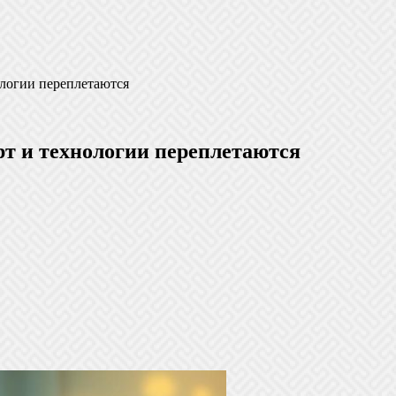
ологии переплетаются
рт и технологии переплетаются