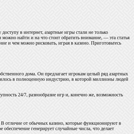
доступу в интернет, азартные игры стали не только
ы можно найти и на что стоит обратить внимание, — эта статья
ние и чем можно рисковать, играя в казино. Приготовьтесь
обственного дома. Он предлагает игрокам целый ряд азартных
ратилось в полноценную индустрию, в которой миллионы людей
пность 24/7, разнообразие игр и, конечно же, возможность
. В отличие от обычных казино, которые функционируют в
 обеспечение генерирует случайные числа, что делает