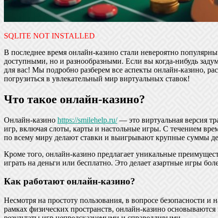
SQLITE NOT INSTALLED
В последнее время онлайн-казино стали невероятно популярны
доступными, но и разнообразными. Если вы когда-нибудь задум
для вас! Мы подробно разберем все аспекты онлайн-казино, рас
погрузиться в увлекательный мир виртуальных ставок!
Что такое онлайн-казино?
Онлайн-казино
https://smilehelp.ru/
— это виртуальная версия тр
игр, включая слоты, карты и настольные игры. С течением вр
по всему миру делают ставки и выигрывают крупные суммы де
Кроме того, онлайн-казино предлагает уникальные преимущест
играть на деньги или бесплатно. Это делает азартные игры бо
Как работают онлайн-казино?
Несмотря на простоту пользования, в вопросе безопасности и
рамках физических пространств, онлайн-казино основываются 
результаты игр непредсказуемыми и справедливыми.