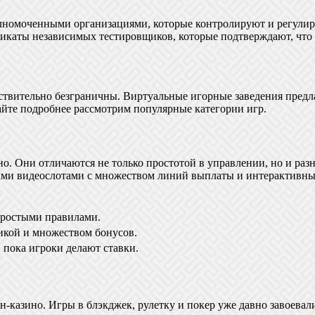
номоченными организациями, которые контролируют и регулиру
ификаты независимых тестировщиков, которые подтверждают, чт
йствительно безграничны. Виртуальные игорные заведения предл
йте подробнее рассмотрим популярные категории игр.
о. Они отличаются не только простотой в управлении, но и ра
нными видеослотами с множеством линий выплаты и интерактив
простыми правилами.
икой и множеством бонусов.
 пока игроки делают ставки.
-казино. Игры в блэкджек, рулетку и покер уже давно завоевал