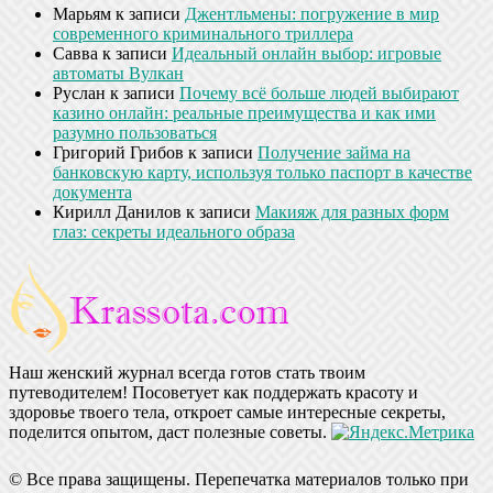
Марьям
к записи
Джентльмены: погружение в мир
современного криминального триллера
Савва
к записи
Идеальный онлайн выбор: игровые
автоматы Вулкан
Руслан
к записи
Почему всё больше людей выбирают
казино онлайн: реальные преимущества и как ими
разумно пользоваться
Григорий Грибов
к записи
Получение займа на
банковскую карту, используя только паспорт в качестве
документа
Кирилл Данилов
к записи
Макияж для разных форм
глаз: секреты идеального образа
Наш женский журнал всегда готов стать твоим
путеводителем! Посоветует как поддержать красоту и
здоровье твоего тела, откроет самые интересные секреты,
поделится опытом, даст полезные советы.
© Все права защищены. Перепечатка материалов только при