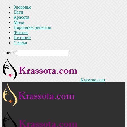
Здоровье
Дети
Красота
Мода
Народные рецепты
Фитнес
Питание
Статьи
Поиск
Krassota.com