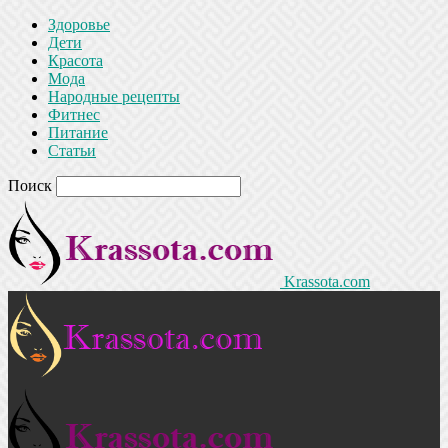
Здоровье
Дети
Красота
Мода
Народные рецепты
Фитнес
Питание
Статьи
Поиск
Krassota.com