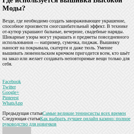
Где используется вышивка Высокой
Моды?
Везде, где необходимо создать завораживающее украшение,
способное произвести сногсшибательный эффект. В технике
от-кутюр украшают бальные, вечерние, свадебные наряды.
Шикарные узоры могут украшать и предметы повседневного
использования — например, сумочка, пиджак. Вышивку
наносят на покрывала, скатерти и даже тюль. Умение
вышивать лювенильским крючком пригодится всем, кто шьёт
на заказ или желает создавать неповторимые вещи только для
себя.
Facebook
Twitter
Google+
Pinterest
WhatsApp
Предыдущая статья
Самые великие теннисисты всех времен
Следующая статья
Как выбрать лучшее онлайн казино: полное
руководство для новичков