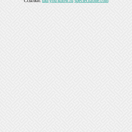
Ссылки:
did-you-know.ru
spectechzone.com