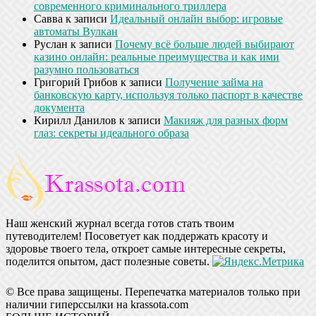
современного криминального триллера
Савва
к записи
Идеальный онлайн выбор: игровые
автоматы Вулкан
Руслан
к записи
Почему всё больше людей выбирают
казино онлайн: реальные преимущества и как ими
разумно пользоваться
Григорий Грибов
к записи
Получение займа на
банковскую карту, используя только паспорт в качестве
документа
Кирилл Данилов
к записи
Макияж для разных форм
глаз: секреты идеального образа
Наш женский журнал всегда готов стать твоим
путеводителем! Посоветует как поддержать красоту и
здоровье твоего тела, откроет самые интересные секреты,
поделится опытом, даст полезные советы.
© Все права защищены. Перепечатка материалов только при
наличии гиперссылки на krassota.com