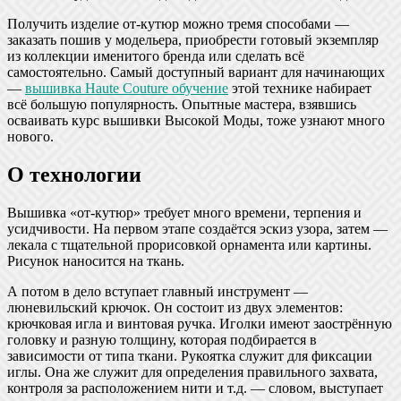
Получить изделие от-кутюр можно тремя способами —
заказать пошив у модельера, приобрести готовый экземпляр
из коллекции именитого бренда или сделать всё
самостоятельно. Самый доступный вариант для начинающих
—
вышивка Haute Couture обучение
этой технике набирает
всё большую популярность. Опытные мастера, взявшись
осваивать курс вышивки Высокой Моды, тоже узнают много
нового.
О технологии
Вышивка «от-кутюр» требует много времени, терпения и
усидчивости. На первом этапе создаётся эскиз узора, затем —
лекала с тщательной прорисовкой орнамента или картины.
Рисунок наносится на ткань.
А потом в дело вступает главный инструмент —
люневильский крючок. Он состоит из двух элементов:
крючковая игла и винтовая ручка. Иголки имеют заострённую
головку и разную толщину, которая подбирается в
зависимости от типа ткани. Рукоятка служит для фиксации
иглы. Она же служит для определения правильного захвата,
контроля за расположением нити и т.д. — словом, выступает