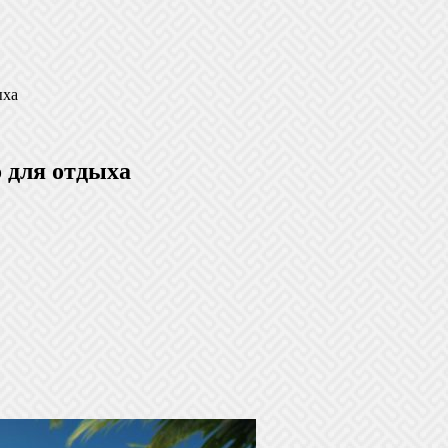
ыха
о для отдыха