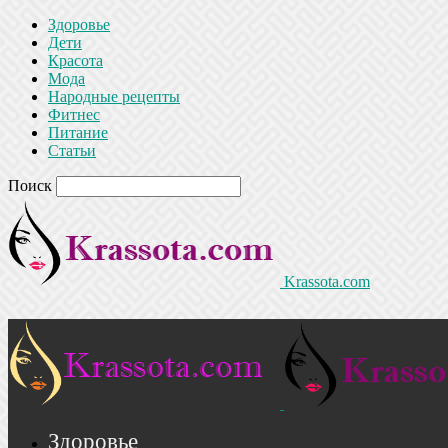
Здоровье
Дети
Красота
Мода
Народные рецепты
Фитнес
Питание
Статьи
Поиск
Krassota.com
Здоровье