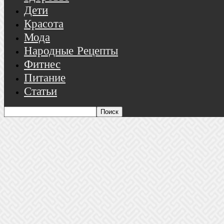
Дети
Красота
Мода
Народные Рецепты
Фитнес
Питание
Статьи