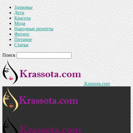
Здоровье
Дети
Красота
Мода
Народные рецепты
Фитнес
Питание
Статьи
Поиск
Krassota.com