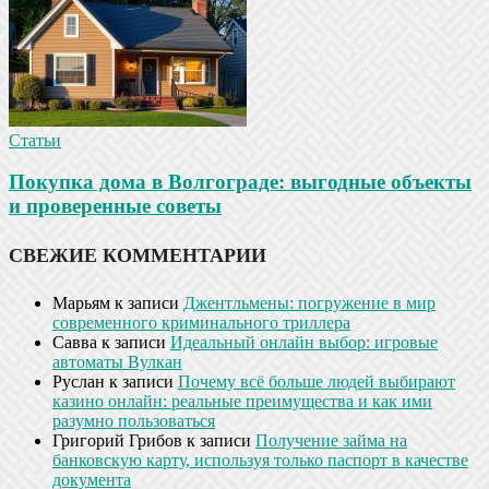
Статьи
Покупка дома в Волгограде: выгодные объекты
и проверенные советы
СВЕЖИЕ КОММЕНТАРИИ
Марьям
к записи
Джентльмены: погружение в мир
современного криминального триллера
Савва
к записи
Идеальный онлайн выбор: игровые
автоматы Вулкан
Руслан
к записи
Почему всё больше людей выбирают
казино онлайн: реальные преимущества и как ими
разумно пользоваться
Григорий Грибов
к записи
Получение займа на
банковскую карту, используя только паспорт в качестве
документа