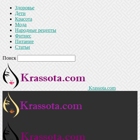
Здоровье
Дети
Красота
Мода
Народные рецепты
Фитнес
Питание
Статьи
Поиск
Krassota.com