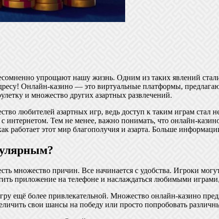
сомненно упрощают нашу жизнь. Одним из таких явлений стали о
 адресу! Онлайн-казино — это виртуальные платформы, предлаг
рулетку и множество других азартных развлечений.
жество любителей азартных игр, ведь доступ к таким играм стал 
о с интернетом. Тем не менее, важно понимать, что онлайн-казин
ак работает этот мир благополучия и азарта. Больше информаци
пулярным?
есть множество причин. Все начинается с удобства. Игроки могут
стить приложение на телефоне и наслаждаться любимыми играми,
гру ещё более привлекательной. Множество онлайн-казино пред
величить свои шансы на победу или просто попробовать различн