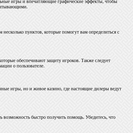
альные игры и впечатляющие графические эффекты, чтобы
хватывающими.
 несколько пунктов, которые помогут вам определиться с
которые обеспечивают защиту игроков. Также следует
мации о пользователе.
ные игры, но и живое казино, где настоящие дилеры ведут
ть возможность быстро получить помощь. Убедитесь, что