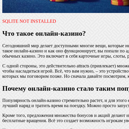
SQLITE NOT INSTALLED
Что такое онлайн-казино?
Сегодняшний мир делает доступными многие вещи, которые не
такое онлайн-казино и как оно функционирует, вы попали по
обычных казино. Это включает в себя карточные игры, слоты, 
С одной стороны, это действительно attracts (привлекает) мно
чтобы насладиться игрой. Всё, что вам нужно, – это устройств
которых мы поговорим позже. Но сначала давайте посмотрим, к
Почему онлайн-казино стало таким по
Популярность онлайн-казино стремительно растет, и для этого 
лучший наряд и тратить время на поездку. Можно просто запу
Кроме того, предложения множества бонусов и акций делают и
бесплатные вращения. Всё это создает возможность игрокам у