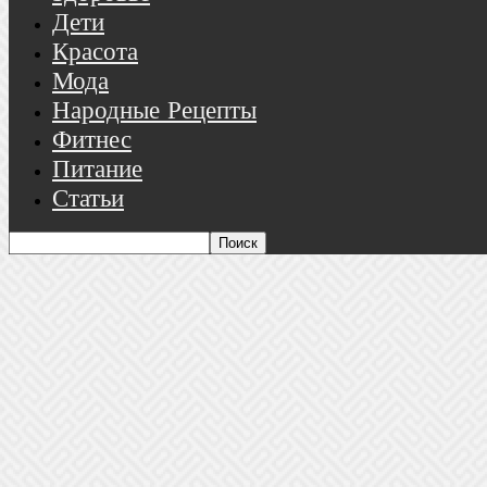
Дети
Красота
Мода
Народные Рецепты
Фитнес
Питание
Статьи