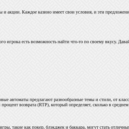
 и акции. Каждое казино имеет свои условия, и эти предложени
го игрока есть возможность найти что-то по своему вкусу. Дав
овые автоматы предлагают разнообразные темы и стили, от клас
роцент возврата (RTP), который определяет, сколько в среднем 
гры, такие как покер, блэкджек и баккара, могут стать отличным