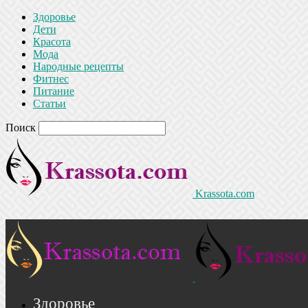
Здоровье
Дети
Красота
Мода
Народные рецепты
Фитнес
Питание
Статьи
Поиск
Krassota.com
Здоровье