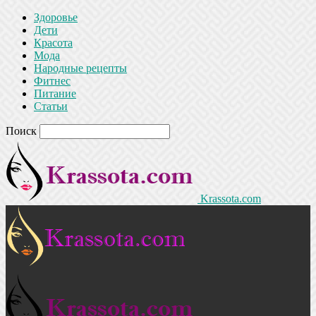
Здоровье
Дети
Красота
Мода
Народные рецепты
Фитнес
Питание
Статьи
Поиск
Krassota.com