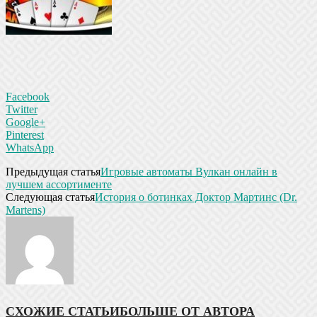
Facebook
Twitter
Google+
Pinterest
WhatsApp
Предыдущая статья
Игровые автоматы Вулкан онлайн в
лучшем ассортименте
Следующая статья
История о ботинках Доктор Мартинс (Dr.
Martens)
СХОЖИЕ СТАТЬИ
БОЛЬШЕ ОТ АВТОРА