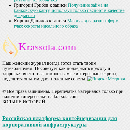
Григорий Грибов
к записи
Получение займа на
банковскую карту, используя только паспорт в качестве
документа
Кирилл Данилов
к записи
Макияж для разных форм
глаз: секреты идеального образа
Наш женский журнал всегда готов стать твоим
путеводителем! Посоветует как поддержать красоту и
здоровье твоего тела, откроет самые интересные секреты,
поделится опытом, даст полезные советы.
© Все права защищены. Перепечатка материалов только при
наличии гиперссылки на krassota.com
БОЛЬШЕ ИСТОРИЙ
Российская платформа контейнеризации для
корпоративной инфраструктуры