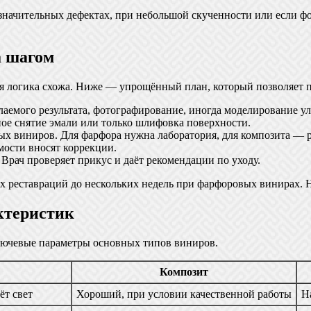
значительных дефектах, при небольшой скученности или если фо
а шагом
я логика схожа. Ниже — упрощённый план, который позволяет по
аемого результата, фотографирование, иногда моделирование у
ое снятие эмали или только шлифовка поверхности.
х виниров. Для фарфора нужна лаборатория, для композита — ра
мости вносят коррекции.
рач проверяет прикус и даёт рекомендации по уходу.
х реставраций до нескольких недель при фарфоровых винирах. Н
ктеристик
ключевые параметры основных типов виниров.
Композит
ёт свет
Хороший, при условии качественной работы
Н