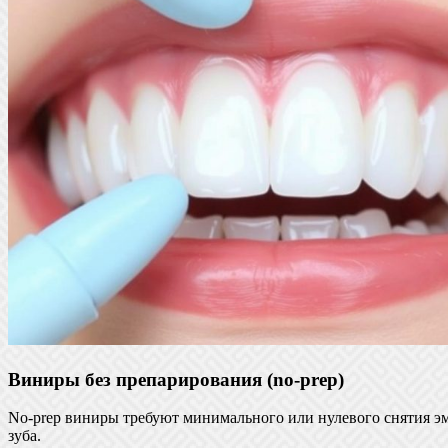
Виниры без препарирования (no‑prep)
No‑prep виниры требуют минимального или нулевого снятия эма
зуба.