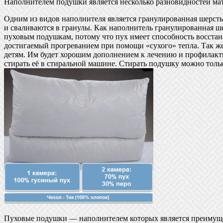
Наполнителем подушки является несколько разновидностей мат
Одним из видов наполнителя является гранулированная шерсть
и сваливаются в гранулы. Как наполнитель гранулированная ш
пуховым подушкам, потому что пух имеет способность восстана
достигаемый прогреванием при помощи «сухого» тепла. Так же 
детям. Им будет хорошим дополнением к лечению и профилакт
стирать её в стиральной машине. Стирать подушку можно толь
Пуховые подушки — наполнителем которых является преимущес