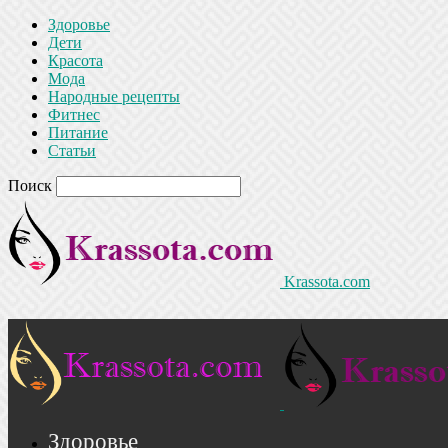
Здоровье
Дети
Красота
Мода
Народные рецепты
Фитнес
Питание
Статьи
Поиск
Krassota.com
Здоровье