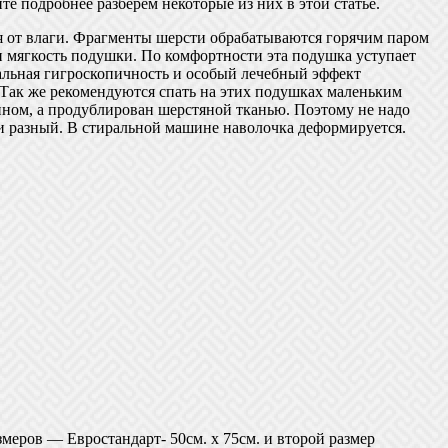
 подробнее разберем некоторые из них в этой статье.
ся от влаги. Фрагменты шерсти обрабатываются горячим паром
и мягкость подушки. По комфортности эта подушка уступает
кальная гигроскопичность и особый лечебный эффект
 Так же рекомендуются спать на этих подушках маленьким
ином, а продублирован шерстяной тканью. Поэтому не надо
ти разный. В стиральной машине наволочка деформируется.
ров — Евростандарт- 50см. х 75см. и второй размер