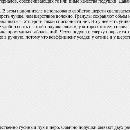
ериалов, обеспечивающих те или иные качества подушки. Давайте
. В этом наполнителе использовано свойство шерсти сваливать
ерсть лучше, чем шерстяное волокно. Гранулы сохраняют объём 
вливаться. У шерсти такой способности нет. Но у неё есть уни
удобно спать на этой подушке людям, у которых потеет голова.
ике простудных заболеваний. Чехол подушки сверху покрыт сат
ко в ручную, потому что коэффициент усадки у сатина и у шерс
твенно гусиный пух и перо. Обычно подушки бывают двух разме