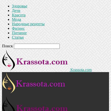
Здоровье
Дети
Красота
Мода
Народные рецепты
Фитнес
Питание
Статьи
Поиск
Krassota.com