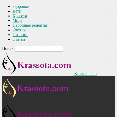
Здоровье
Дети
Красота
Мода
Народные рецепты
Фитнес
Питание
Статьи
Поиск
Krassota.com