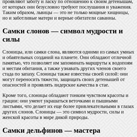
проявляют заботу и ласку по отношению к своим детенышам,
от которых они безусловно требуют послушания и уважения.
Таким образом, львицы — это не только мощные хищницы,
но и заботливые матери и верные обитатели саванны.
Самки слонов — символ мудрости и
силы
Слоницы, или самки слона, являются одними из самых умных
и обаятельных созданий на планете. Они обладают отличной
памятью, что позволяет им запоминать маршруты к водопоям
и местам обитания, а также узнавать других членов своего
стада по запаху. Слоницы также известны своей силой: они
могут переносить тяжести, защищать своих детенышей от
опасностей и проявлять лидерские качества в стае.
Кроме того, слоницы обладают тонким чувством красоты и
грации: они умеют украшаться веточками и пышными
листьями, что делает их еще более привлекательными в глазах
других слонов. Слоницы — это символ мудрости, силы и
женской красоты в мире дикой природы.
Самки дельфинов — мастера