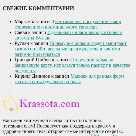
СВЕЖИЕ КОММЕНТАРИИ
Марьям
к записи
Джентльмены: погружение в мир
современного криминального триллера
Савва
к записи
Идеальный онлайн выбор: игровые
автоматы Вулкан
Руслан
к записи
Почему всё больше людей выбирают
казино онлайн: реальные преимущества и как ими
разумно пользоваться
Григорий Грибов
к записи
Получение займа на
банковскую карту, используя только паспорт в качестве
документа
Кирилл Данилов
к записи
Макияж для разных форм
глаз: секреты идеального образа
Наш женский журнал всегда готов стать твоим
путеводителем! Посоветует как поддержать красоту и
здоровье твоего тела, откроет самые интересные секреты,