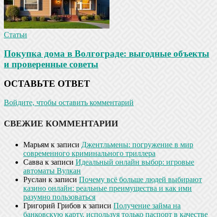
Статьи
Покупка дома в Волгограде: выгодные объекты
и проверенные советы
ОСТАВЬТЕ ОТВЕТ
Войдите, чтобы оставить комментарий
СВЕЖИЕ КОММЕНТАРИИ
Марьям
к записи
Джентльмены: погружение в мир
современного криминального триллера
Савва
к записи
Идеальный онлайн выбор: игровые
автоматы Вулкан
Руслан
к записи
Почему всё больше людей выбирают
казино онлайн: реальные преимущества и как ими
разумно пользоваться
Григорий Грибов
к записи
Получение займа на
банковскую карту, используя только паспорт в качестве