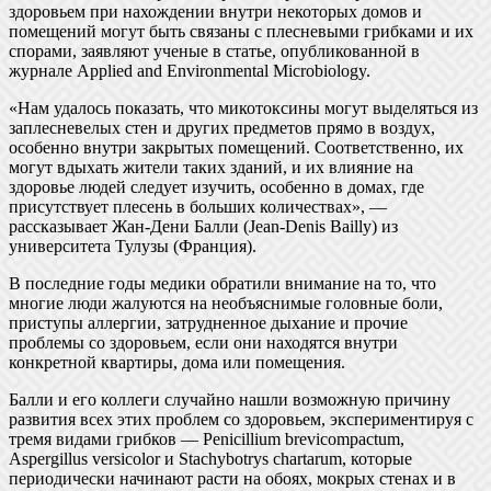
здоровьем при нахождении внутри некоторых домов и
помещений могут быть связаны с плесневыми грибками и их
спорами, заявляют ученые в статье, опубликованной в
журнале Applied and Environmental Microbiology.
«Нам удалось показать, что микотоксины могут выделяться из
заплесневелых стен и других предметов прямо в воздух,
особенно внутри закрытых помещений. Соответственно, их
могут вдыхать жители таких зданий, и их влияние на
здоровье людей следует изучить, особенно в домах, где
присутствует плесень в больших количествах», —
рассказывает Жан-Дени Балли (Jean-Denis Bailly) из
университета Тулузы (Франция).
В последние годы медики обратили внимание на то, что
многие люди жалуются на необъяснимые головные боли,
приступы аллергии, затрудненное дыхание и прочие
проблемы со здоровьем, если они находятся внутри
конкретной квартиры, дома или помещения.
Балли и его коллеги случайно нашли возможную причину
развития всех этих проблем со здоровьем, экспериментируя с
тремя видами грибков — Penicillium brevicompactum,
Aspergillus versicolor и Stachybotrys chartarum, которые
периодически начинают расти на обоях, мокрых стенах и в