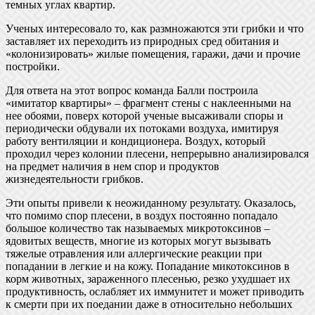
темных углах квартир.
Ученых интересовало то, как размножаются эти грибки и что
заставляет их переходить из природных сред обитания и
«колонизировать» жилые помещения, гаражи, дачи и прочие
постройки.
Для ответа на этот вопрос команда Балли построила
«имитатор квартиры» – фрагмент стены с наклеенными на
нее обоями, поверх которой ученые высаживали споры и
периодически обдували их потоками воздуха, имитируя
работу вентиляции и кондиционера. Воздух, который
проходил через колонии плесени, непрерывно анализировался
на предмет наличия в нем спор и продуктов
жизнедеятельности грибков.
Эти опыты привели к неожиданному результату. Оказалось,
что помимо спор плесени, в воздух постоянно попадало
большое количество так называемых микротоксинов –
ядовитых веществ, многие из которых могут вызывать
тяжелые отравления или аллергические реакции при
попадании в легкие и на кожу. Попадание микотоксинов в
корм животных, зараженного плесенью, резко ухудшает их
продуктивность, ослабляет их иммунитет и может приводить
к смерти при их поедании даже в относительно небольших