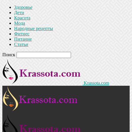
Здоровье
Дети
Красота
Мода
Народные рецепты
Фитнес
Питание
Статьи
Поиск
Krassota.com