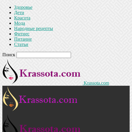
Здоровье
Дети
Красота
Мода
Народные рецепты
Фитнес
Питание
Статьи
Поиск
Krassota.com