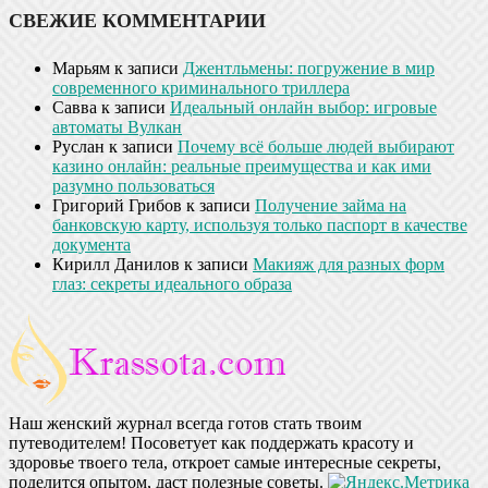
СВЕЖИЕ КОММЕНТАРИИ
Марьям
к записи
Джентльмены: погружение в мир
современного криминального триллера
Савва
к записи
Идеальный онлайн выбор: игровые
автоматы Вулкан
Руслан
к записи
Почему всё больше людей выбирают
казино онлайн: реальные преимущества и как ими
разумно пользоваться
Григорий Грибов
к записи
Получение займа на
банковскую карту, используя только паспорт в качестве
документа
Кирилл Данилов
к записи
Макияж для разных форм
глаз: секреты идеального образа
Наш женский журнал всегда готов стать твоим
путеводителем! Посоветует как поддержать красоту и
здоровье твоего тела, откроет самые интересные секреты,
поделится опытом, даст полезные советы.