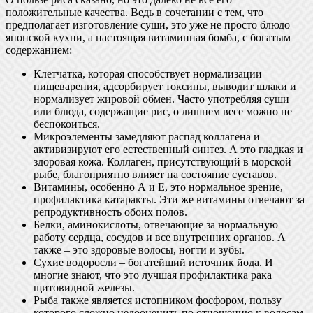
положительные качества. Ведь в сочетании с тем, что
предполагает изготовление суши, это уже не просто блюдо
японской кухни, а настоящая витаминная бомба, с богатым
содержанием:
Клетчатка, которая способствует нормализации
пищеварения, адсорбирует токсины, выводит шлаки и
нормализует жировой обмен. Часто употребляя суши
или блюда, содержащие рис, о лишнем весе можно не
беспокоиться.
Микроэлементы замедляют распад коллагена и
активизируют его естественный синтез. А это гладкая и
здоровая кожа. Коллаген, присутствующий в морской
рыбе, благоприятно влияет на состояние суставов.
Витамины, особенно А и Е, это нормальное зрение,
профилактика катаракты. Эти же витамины отвечают за
репродуктивность обоих полов.
Белки, аминокислоты, отвечающие за нормальную
работу сердца, сосудов и все внутренних органов. А
также – это здоровые волосы, ногти и зубы.
Сухие водоросли – богатейший источник йода. И
многие знают, что это лучшая профилактика рака
щитовидной железы.
Рыба также является истопником фосфором, пользу
которого сложно недооценить по отношению к волосам,