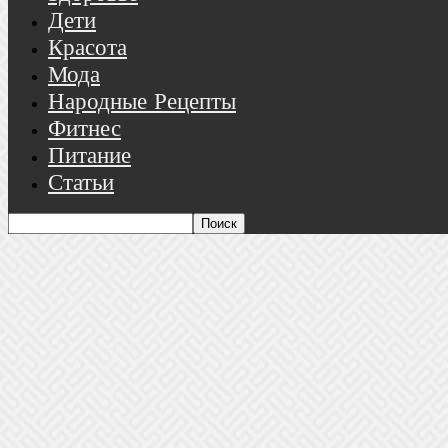
Дети
Красота
Мода
Народные Рецепты
Фитнес
Питание
Статьи