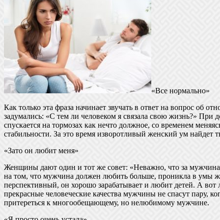
«Все нормально»
Как только эта фраза начинает звучать в ответ на вопрос об от
задумались: «С тем ли человеком я связала свою жизнь?» При
спускается на тормозах как нечто должное, со временем меняя
стабильности. За это время изворотливый женский ум найдет т
«Зато он любит меня»
Женщины дают один и тот же совет: «Неважно, что за мужчина,
на том, что мужчина должен любить больше, проникла в умы ж
перспективный, он хорошо зарабатывает и любит детей. А вот л
прекрасные человеческие качества мужчины не спасут пару, к
притереться к многообещающему, но нелюбимому мужчине.
«Я просто очень устала»