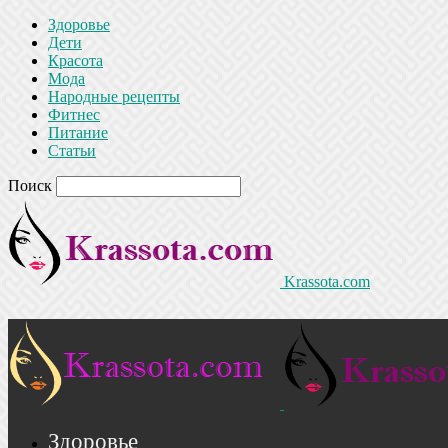
Здоровье
Дети
Красота
Мода
Народные рецепты
Фитнес
Питание
Статьи
Поиск
Krassota.com
Здоровье