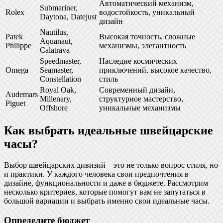
Автоматический механизм,
Submariner,
Rolex
водостойкость, уникальный
Daytona, Datejust
дизайн
Nautilus,
Patek
Высокая точность, сложные
Aquanaut,
Philippe
механизмы, элегантность
Calatrava
Speedmaster,
Наследие космических
Omega
Seamaster,
приключений, высокое качество,
Constellation
стиль
Royal Oak,
Современный дизайн,
Audemars
Millenary,
структурное мастерство,
Piguet
Offshore
уникальные механизмы
Как выбрать идеальные швейцарские
часы?
Выбор швейцарских дивизий – это не только вопрос стиля, но
и практики. У каждого человека свои предпочтения в
дизайне, функциональности и даже в бюджете. Рассмотрим
несколько критериев, которые помогут вам не запутаться в
большой вариации и выбрать именно свои идеальные часы.
Определите бюджет