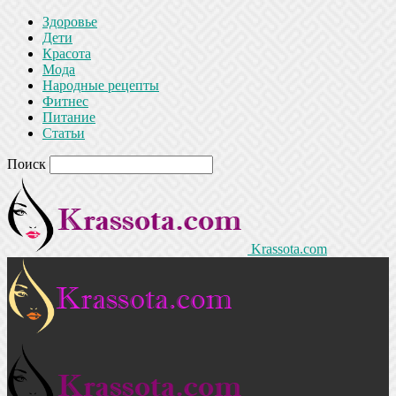
Здоровье
Дети
Красота
Мода
Народные рецепты
Фитнес
Питание
Статьи
Поиск
Krassota.com