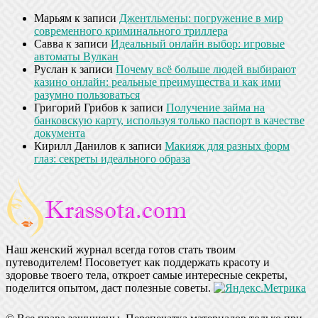
Марьям
к записи
Джентльмены: погружение в мир
современного криминального триллера
Савва
к записи
Идеальный онлайн выбор: игровые
автоматы Вулкан
Руслан
к записи
Почему всё больше людей выбирают
казино онлайн: реальные преимущества и как ими
разумно пользоваться
Григорий Грибов
к записи
Получение займа на
банковскую карту, используя только паспорт в качестве
документа
Кирилл Данилов
к записи
Макияж для разных форм
глаз: секреты идеального образа
Наш женский журнал всегда готов стать твоим
путеводителем! Посоветует как поддержать красоту и
здоровье твоего тела, откроет самые интересные секреты,
поделится опытом, даст полезные советы.