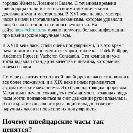
городах Женеве, Лозанне и Базеле. С течением времени
швейцарцы стали известны своими механическими
достижениями и мастерством. В XVI веке первые мастера
часов начали изготавливать механизмы, которые удивляли
людей своей точностью и долговечностью. На
сайте
https://chrono.ru/
можно получить больше информации
про швейцарские наручные часы.
В XVIII веке часы стали очень популярными, и в это время
начали возникать знаменитые марки, такие как Patek Philippe,
Audemars Piguet и Vacheron Constantin. Эти компании уже
тогда задавали стандарты качества и дизайна, которые мы
знаем сегодня.
По мере развития технологий швейцарские часы становились
все более сложными, и в XIX веке начали применяться
автоматические механизмы. Это было настоящим прорывом!
Механизмы начали сокращать необходимость в заводах, ведь
часы могли подзаводиться за счет движений руки владельца.
Это открытие сделало потрясающий вклад в развитие
наручных часов и повысило их популярность.
Почему швейцарские часы так
ценятся?