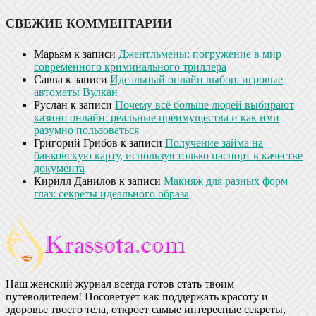
СВЕЖИЕ КОММЕНТАРИИ
Марьям
к записи
Джентльмены: погружение в мир
современного криминального триллера
Савва
к записи
Идеальный онлайн выбор: игровые
автоматы Вулкан
Руслан
к записи
Почему всё больше людей выбирают
казино онлайн: реальные преимущества и как ими
разумно пользоваться
Григорий Грибов
к записи
Получение займа на
банковскую карту, используя только паспорт в качестве
документа
Кирилл Данилов
к записи
Макияж для разных форм
глаз: секреты идеального образа
Наш женский журнал всегда готов стать твоим
путеводителем! Посоветует как поддержать красоту и
здоровье твоего тела, откроет самые интересные секреты,