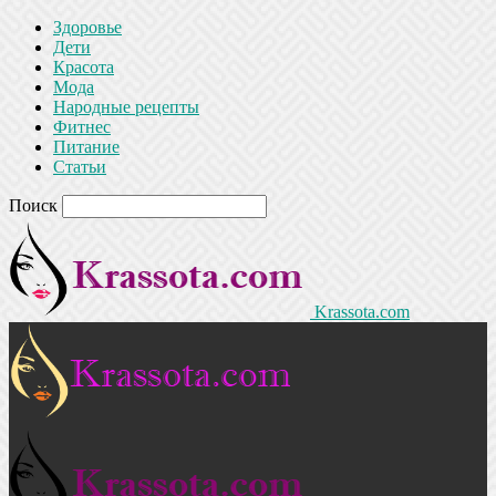
Здоровье
Дети
Красота
Мода
Народные рецепты
Фитнес
Питание
Статьи
Поиск
Krassota.com