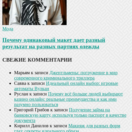
Мода
Почему одинаковый макет дает разный
результат на разных партиях одежды
СВЕЖИЕ КОММЕНТАРИИ
Марьям
к записи
Джентльмены: погружение в мир
современного криминального триллера
Савва
к записи
Идеальный онлайн выбор: игровые
автоматы Вулкан
Руслан
к записи
Почему всё больше людей выбирают
казино онлайн: реальные преимущества и как ими
разумно пользоваться
Григорий Грибов
к записи
Получение займа на
банковскую карту, используя только паспорт в качестве
документа
Кирилл Данилов
к записи
Макияж для разных форм
глаз: секреты идеального образа