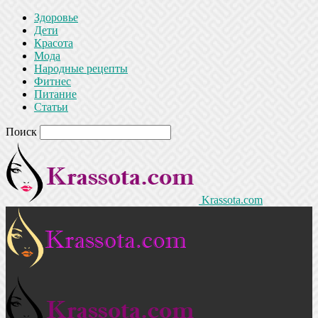
Здоровье
Дети
Красота
Мода
Народные рецепты
Фитнес
Питание
Статьи
Поиск
Krassota.com